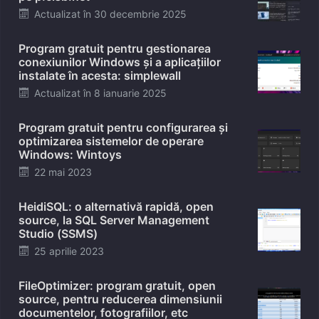
Posted
Actualizat în
30 decembrie 2025
on
Program gratuit pentru gestionarea
conexiunilor Windows și a aplicațiilor
instalate în acesta: simplewall
Posted
Actualizat în
8 ianuarie 2025
on
Program gratuit pentru configurarea și
optimizarea sistemelor de operare
Windows: Wintoys
Posted
22 mai 2023
on
HeidiSQL: o alternativă rapidă, open
source, la SQL Server Management
Studio (SSMS)
Posted
25 aprilie 2023
on
FileOptimizer: program gratuit, open
source, pentru reducerea dimensiunii
documentelor, fotografiilor, etc