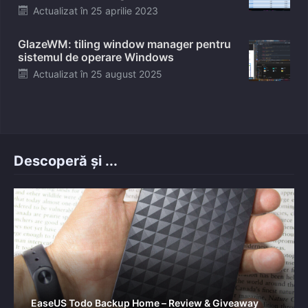
Posted
Actualizat în
25 aprilie 2023
on
GlazeWM: tiling window manager pentru
sistemul de operare Windows
Posted
Actualizat în
25 august 2025
on
Descoperă și ...
EaseUS Todo Backup Home – Review & Giveaway