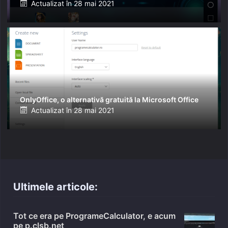
Posted
Actualizat în
28 mai 2021
on
OnlyOffice, o alternativă gratuită la Microsoft Office
Posted
Actualizat în
28 mai 2021
on
Ultimele articole:
Tot ce era pe ProgrameCalculator, e acum
pe p.clsb.net