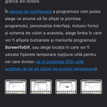
grafică din dotare.
În
panoul de configurare
a programului vom putea
alege ce anume să fie afișat la pornirea
programului, personaliza interfața, inclusiv fontul
și schema de culori a acesteia, alege limba în care
vor fi afișate butoanele și meniurile programului
ScreenToGif
, sau alege locația în care vor fi
salvate fișierele temporare (opțiune utilă pentru
cei care doresc
să-și protejeze SSD-urile
scutindu-le de de cicluri de scriere nenecesare
).