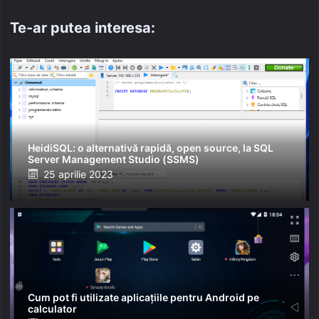
Te-ar putea interesa:
HeidiSQL: o alternativă rapidă, open source, la SQL
Server Management Studio (SSMS)
Posted
25 aprilie 2023
on
Cum pot fi utilizate aplicațiile pentru Android pe
calculator