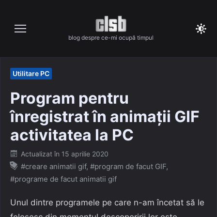
Skip
to
content
blog despre ce-mi ocupă timpul
Utilitare PC
Program pentru
înregistrat în animații GIF
activitatea la PC
Posted
Actualizat în
15 aprilie 2020
on
#creare animatii gif
,
#program de facut GIF
,
#programe de facut animatii gif
Unul dintre programele pe care n-am încetat să le
folosesc din momentul descoperirii lor este