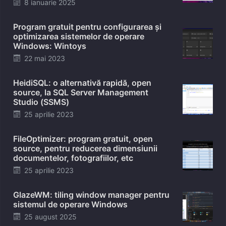
Posted
8 ianuarie 2025
on
Program gratuit pentru configurarea și
optimizarea sistemelor de operare
Windows: Wintoys
Posted
22 mai 2023
on
HeidiSQL: o alternativă rapidă, open
source, la SQL Server Management
Studio (SSMS)
Posted
25 aprilie 2023
on
FileOptimizer: program gratuit, open
source, pentru reducerea dimensiunii
documentelor, fotografiilor, etc
Posted
25 aprilie 2023
on
GlazeWM: tiling window manager pentru
sistemul de operare Windows
Posted
25 august 2025