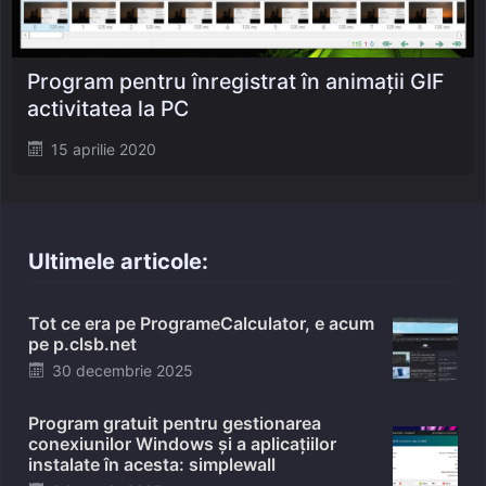
Program pentru înregistrat în animații GIF
activitatea la PC
Posted
15 aprilie 2020
on
Ultimele articole:
Tot ce era pe ProgrameCalculator, e acum
pe p.clsb.net
Posted
30 decembrie 2025
on
Program gratuit pentru gestionarea
conexiunilor Windows și a aplicațiilor
instalate în acesta: simplewall