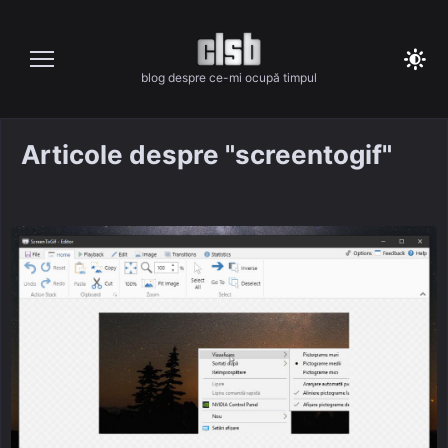
Skip
to
content
blog despre ce-mi ocupă timpul
Articole despre "screentogif"