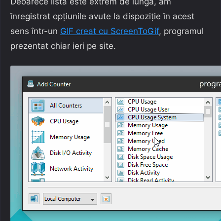
Deoarece lista este extrem de lungă, am
înregistrat opțiunile avute la dispoziție în acest
sens într-un
GIF creat cu ScreenToGif
, programul
prezentat chiar ieri pe site.