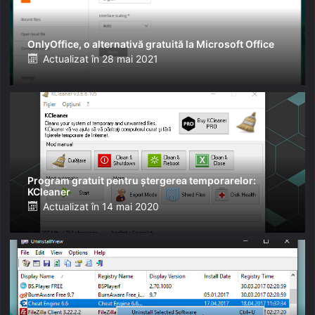
OnlyOffice, o alternativă gratuită la Microsoft Office
Posted
Actualizat în
28 mai 2021
on
Program gratuit pentru ștergerea temporarelor:
KCleaner
Posted
Actualizat în
14 mai 2020
on