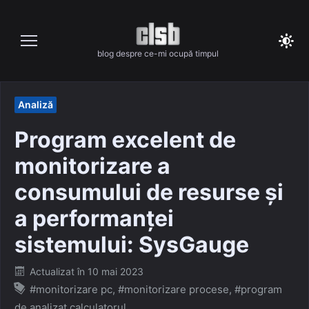
Skip
to
content
blog despre ce-mi ocupă timpul
Analiză
Program excelent de
monitorizare a
consumului de resurse și
a performanței
sistemului: SysGauge
Posted
Actualizat în
10 mai 2023
on
#monitorizare pc
,
#monitorizare procese
,
#program
de analizat calculatorul