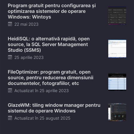
Program gratuit pentru configurarea și
optimizarea sistemelor de operare
Windows: Wintoys
Posted
22 mai 2023
on
HeidiSQL: o alternativă rapidă, open
source, la SQL Server Management
Studio (SSMS)
Posted
25 aprilie 2023
on
FileOptimizer: program gratuit, open
source, pentru reducerea dimensiunii
documentelor, fotografiilor, etc
Posted
Actualizat în
25 aprilie 2023
on
GlazeWM: tiling window manager pentru
sistemul de operare Windows
Posted
Actualizat în
25 august 2025
on