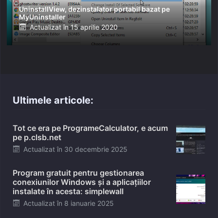
UninstallView, dezinstalator portabil bazat pe
MyUninstaller
Posted
Actualizat în
15 aprilie 2020
on
Ultimele articole:
Tot ce era pe ProgrameCalculator, e acum
pe p.clsb.net
Posted
Actualizat în
30 decembrie 2025
on
Program gratuit pentru gestionarea
conexiunilor Windows și a aplicațiilor
instalate în acesta: simplewall
Posted
Actualizat în
8 ianuarie 2025
on