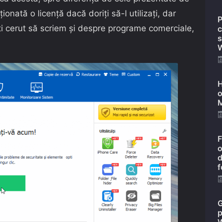
ționată o licență dacă doriți să-l utilizați, dar
P
ți cerut să scriem și despre programe comerciale,
c
s
W
H
o
M
F
o
d
f
G
p