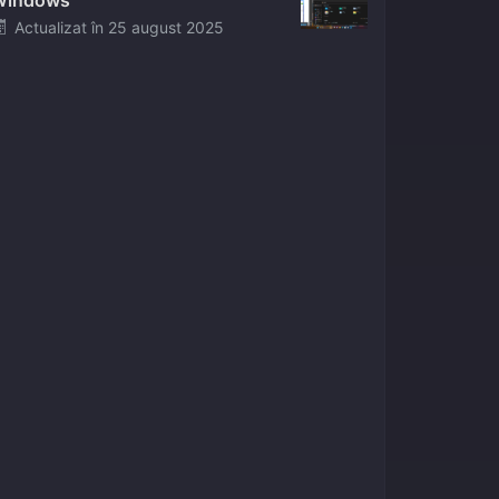
Windows
Posted
Actualizat în
25 august 2025
on