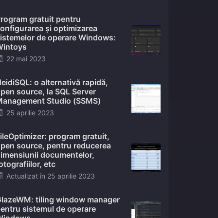
on
rogram gratuit pentru
onfigurarea și optimizarea
istemelor de operare Windows:
intoys
Posted
22 mai 2023
on
eidiSQL: o alternativă rapidă,
pen source, la SQL Server
anagement Studio (SSMS)
Posted
25 aprilie 2023
on
ileOptimizer: program gratuit,
pen source, pentru reducerea
imensiunii documentelor,
otografiilor, etc
Posted
Actualizat în
25 aprilie 2023
on
lazeWM: tiling window manager
entru sistemul de operare