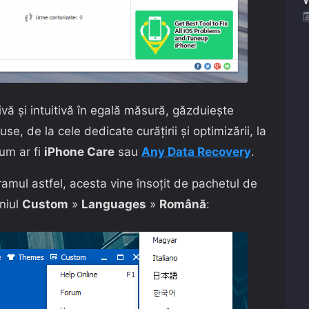
ivă și intuitivă în egală măsură, găzduiește
use, de la cele dedicate curățirii și optimizării, la
cum ar fi
iPhone Care
sau
Any Data Recovery
.
gramul astfel, acesta vine însoțit de pachetul de
niul
Custom
»
Languages
»
Română
: