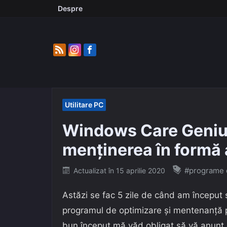
Skip
Despre
to
content
Utilitare PC
Windows Care Genius
menținerea în formă
Posted
#programe 
Actualizat în
15 aprilie 2020
on
Astăzi se fac 5 zile de când am început
programul de optimizare și mentenanță pe
bun început mă văd obligat să vă anunț 