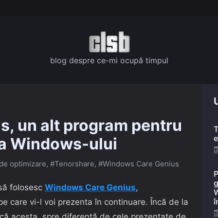
blog despre ce-mi ocupă timpul
U
, un alt program pentru
T
e
 a Windows-ului
de optimizare
,
#Tenorshare
,
#Windows Care Genius
P
g
 să folosesc
Windows Care Genius
,
W
î
 care vi-l voi prezenta în continuare. Încă de la
că acesta, spre diferență de cele prezentate de