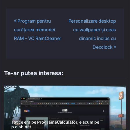
Navigare
Program pentru
Personalizare desktop
în
curățarea memoriei
cu wallpaper și ceas
articole
RAM – VC RamCleaner
dinamic inclus cu
Dexclock
Te-ar putea interesa:
Tot ce era pe ProgrameCalculator, e acum pe
p.clsb.net