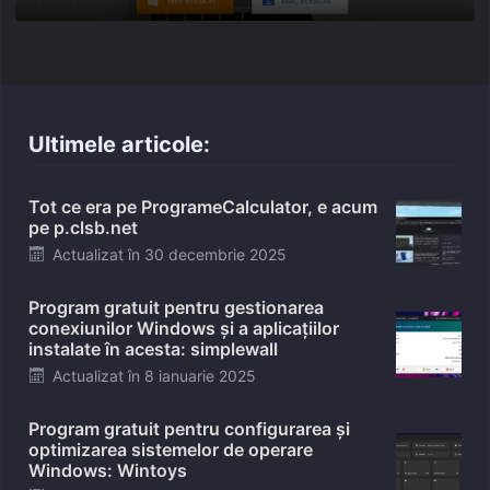
on
Ultimele articole:
Tot ce era pe ProgrameCalculator, e acum
pe p.clsb.net
Posted
Actualizat în
30 decembrie 2025
on
Program gratuit pentru gestionarea
conexiunilor Windows și a aplicațiilor
instalate în acesta: simplewall
Posted
Actualizat în
8 ianuarie 2025
on
Program gratuit pentru configurarea și
optimizarea sistemelor de operare
Windows: Wintoys