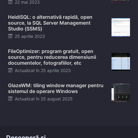
Posted
22 mai 2023
on
HeidiSQL: o alternativă rapidă, open
source, la SQL Server Management
Studio (SSMS)
Posted
25 aprilie 2023
on
FileOptimizer: program gratuit, open
source, pentru reducerea dimensiunii
documentelor, fotografiilor, etc
Posted
Actualizat în
25 aprilie 2023
on
GlazeWM: tiling window manager pentru
sistemul de operare Windows
Posted
Actualizat în
25 august 2025
on
Descoperă și ...