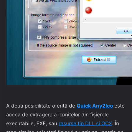
A doua posibilitate oferită de
Quick Any2Ico
este
aceea de extragere a iconițelor din fișierele
executabile, EXE, sau
resurse tip DLL și OCX
. În