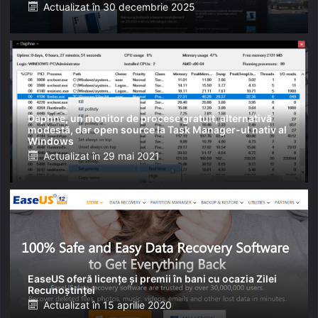
Posted
Actualizat în
30 decembrie 2025
on
Daphne, un monitor de procese gratuit, alternativă
modestă, dar open source la Task Manager-ul nativ al
Windows
Posted
Actualizat în
29 mai 2021
on
EaseUS oferă licențe și premii în bani cu ocazia Zilei
Recunoștinței
Posted
Actualizat în
15 aprilie 2020