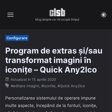
Skip
to
content
blog despre ce-mi ocupă timpul
Configurare
Program de extras și/sau
transformat imagini în
iconițe – Quick Any2Ico
Posted
Actualizat în
15 aprilie 2020
on
#editare imagini
,
#iconite
,
#Quick Any2Ico
Personalizarea sistemului de operare impune
multe aspecte, începând de la fonturi, iconițe,