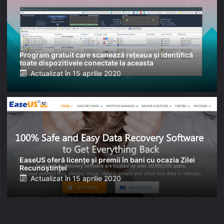
Program gratuit care scanează rețeaua și identifică
toate dispozitivele conectate la aceasta
Posted
Actualizat în
15 aprilie 2020
on
EaseUS oferă licențe și premii în bani cu ocazia Zilei
Recunoștinței
Posted
Actualizat în
15 aprilie 2020
on