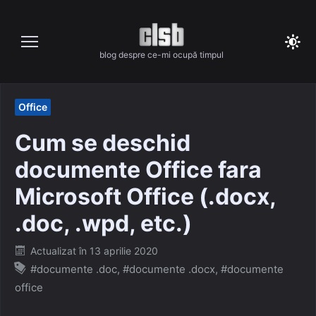
Skip
to
content
blog despre ce-mi ocupă timpul
Office
Cum se deschid
documente Office fara
Microsoft Office (.docx,
.doc, .wpd, etc.)
Posted
Actualizat în
13 aprilie 2020
on
#documente .doc
,
#documente .docx
,
#documente
office