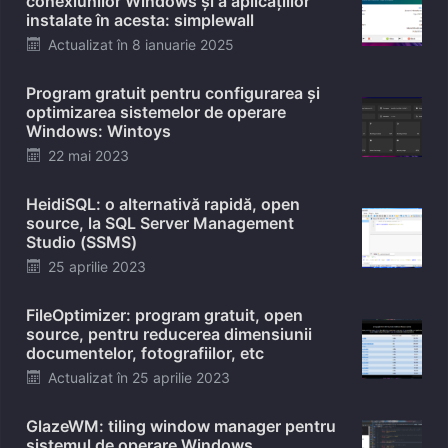
conexiunilor Windows și a aplicațiilor
instalate în acesta: simplewall
Posted
Actualizat în
8 ianuarie 2025
on
Program gratuit pentru configurarea și
optimizarea sistemelor de operare
Windows: Wintoys
Posted
22 mai 2023
on
HeidiSQL: o alternativă rapidă, open
source, la SQL Server Management
Studio (SSMS)
Posted
25 aprilie 2023
on
FileOptimizer: program gratuit, open
source, pentru reducerea dimensiunii
documentelor, fotografiilor, etc
Posted
Actualizat în
25 aprilie 2023
on
GlazeWM: tiling window manager pentru
sistemul de operare Windows