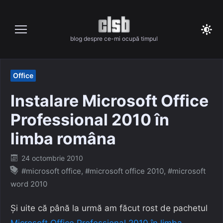
Skip
to
content
blog despre ce-mi ocupă timpul
Office
Instalare Microsoft Office
Professional 2010 în
limba româna
Posted
24 octombrie 2010
on
#microsoft office
,
#microsoft office 2010
,
#microsoft
word 2010
Și uite că până la urmă am făcut rost de pachetul
Microsoft Office Professional 2010 în limba