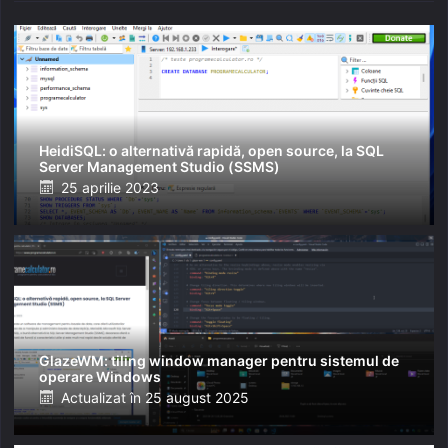
HeidiSQL: o alternativă rapidă, open source, la SQL
Server Management Studio (SSMS)
Posted
25 aprilie 2023
on
GlazeWM: tiling window manager pentru sistemul de
operare Windows
Posted
Actualizat în
25 august 2025
on