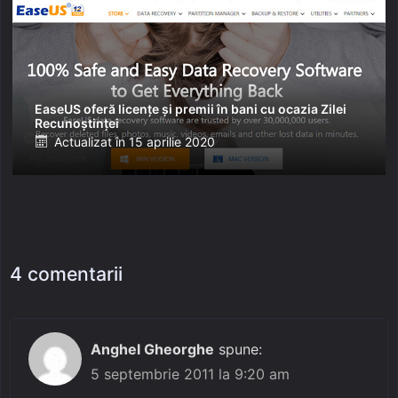
EaseUS oferă licențe și premii în bani cu ocazia Zilei
Recunoștinței
Posted
Actualizat în
15 aprilie 2020
on
4 comentarii
Anghel Gheorghe
spune:
5 septembrie 2011 la 9:20 am