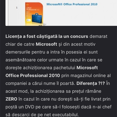
Licenţa a fost câştigată la un concurs
demarat
chiar de catre
Microsoft
şi din acest motiv
demersurile pentru a intra în posesia ei sunt
asemănătoare celor urmate în cazul în care se
doreşte achiziţionarea pachetului
Microsoft
Office Professional 2010
prin magazinul online al
companiei a cărui nume îl poartă.
Diferenţa ?!?
În
acest mod, la achiziţionarea sa preţul rămâne
ZERO
în cazul în care nu doreşti să-ţi fie livrat prin
poştă un DVD pe care să-l foloseşti dacă n-ai chef
să descarci de pe net executabilul.