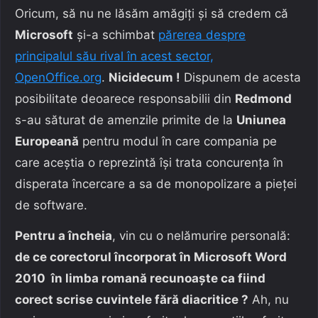
Oricum, să nu ne lăsăm amăgiţi şi să credem că
Microsoft
şi-a schimbat
părerea despre
principalul său rival în acest sector,
OpenOffice.org
.
Nicidecum !
Dispunem de acesta
posibilitate deoarece responsabilii din
Redmond
s-au săturat de amenzile primite de la
Uniunea
Europeană
pentru modul în care compania pe
care aceştia o reprezintă îşi trata concurenţa în
disperata încercare a sa de monopolizare a pieţei
de software.
Pentru a încheia
, vin cu o nelămurire personală:
de ce corectorul încorporat în Microsoft Word
2010 în limba romană recunoaşte ca fiind
corect scrise cuvintele fără diacritice ?
Ah, nu