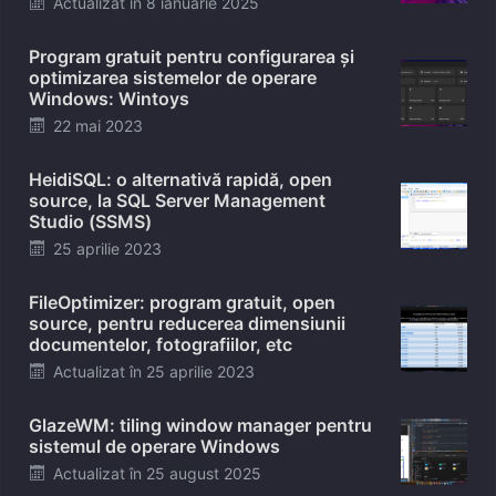
Actualizat în
8 ianuarie 2025
on
Program gratuit pentru configurarea și
optimizarea sistemelor de operare
Windows: Wintoys
Posted
22 mai 2023
on
HeidiSQL: o alternativă rapidă, open
source, la SQL Server Management
Studio (SSMS)
Posted
25 aprilie 2023
on
FileOptimizer: program gratuit, open
source, pentru reducerea dimensiunii
documentelor, fotografiilor, etc
Posted
Actualizat în
25 aprilie 2023
on
GlazeWM: tiling window manager pentru
sistemul de operare Windows
Posted
Actualizat în
25 august 2025