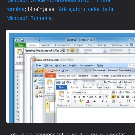
româna
; bineînțeles,
fără ajutorul celor de la
Microsoft Romania
.
Trebuie să recunosc totuşi că deşi nu m-a costat