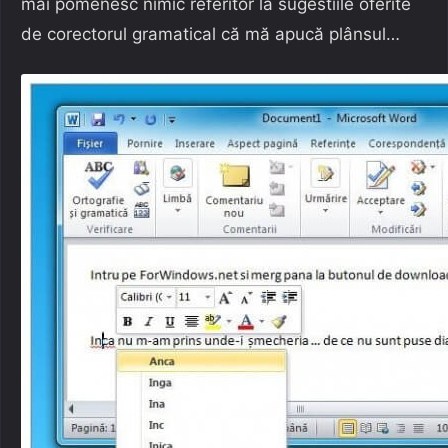
mai pomenesc nimic referitor la sugestiile oferite
de corectorul gramatical că mă apucă plânsul…