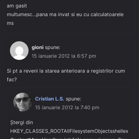
am gasit
multumesc…pana ma invat si eu cu calculatoarele
ms
gioni
spune:
15 ianuarie 2012 la 6:57 pm
Si pt a reveni la starea anterioara a registrilor cum
fac?
Cristian L.S.
spune:
15 ianuarie 2012 la 7:40 pm
Ștergi din
HKEY_CLASSES_ROOTAllFilesystemObjectsshellex