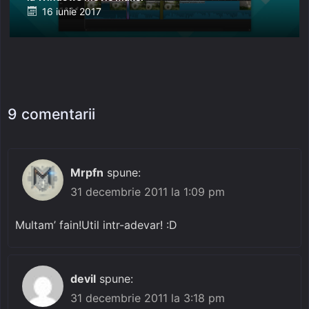
Posted
16 iunie 2017
on
9 comentarii
Mrpfn
spune:
31 decembrie 2011 la 1:09 pm
Multam’ fain!Util intr-adevar! :D
devil
spune:
31 decembrie 2011 la 3:18 pm