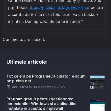
ContextMenuHandlers intrările copy și move. Sau
poti folosi
https://p.clsb.net/tag/tweak-me/
pentru
a curata de tot ce nu-ti foloseste. Fă un backup
înainte… Dar, apropo, de ce te încurcă ?
Comments are closed.
Ultimele articole:
Tot ce era pe ProgrameCalculator, e acum
pe p.clsb.net
Posted
Actualizat în
30 decembrie 2025
on
Program gratuit pentru gestionarea
conexiunilor Windows și a aplicațiilor
instalate în acesta: simplewall