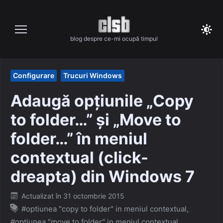
Skip
to
content
blog despre ce-mi ocupă timpul
Configurare
Trucuri Windows
Adaugă opțiunile „Copy
to folder…” și „Move to
folder…” în meniul
contextual (click-
dreapta) din Windows 7
Posted
Actualizat în
31 octombrie 2015
on
#optiunea "copy to folder" in meniul contextual
,
#opțiunea "move to folder" in meniul contextual
,