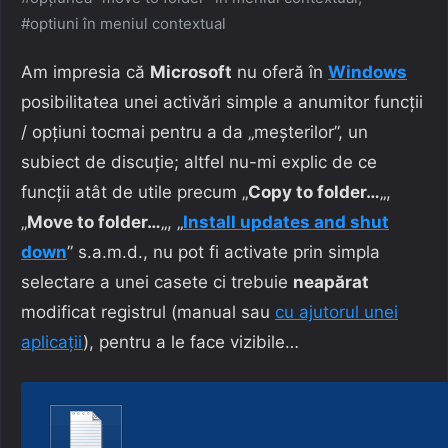
#optiuni în meniul contextual
Am impresia că
Microsoft
nu oferă în
Windows
posibilitatea unei activări simple a anumitor funcții
/ opțiuni tocmai pentru a da „meșterilor”, un
subiect de discuție; altfel nu-mi explic de ce
funcții atât de utile precum „
Copy to folder…
„,
„
Move to folder…
„, „
Install updates and shut
down
” s.a.m.d., nu pot fi activate prin simpla
selectare a unei casete ci trebuie
neapărat
modificat registrul (manual sau
cu ajutorul unei
aplicații
), pentru a le face vizibile…