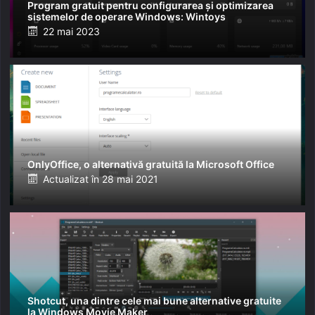
Program gratuit pentru configurarea și optimizarea
sistemelor de operare Windows: Wintoys
Posted
22 mai 2023
on
OnlyOffice, o alternativă gratuită la Microsoft Office
Posted
Actualizat în
28 mai 2021
on
Shotcut, una dintre cele mai bune alternative gratuite
la Windows Movie Maker