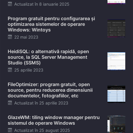
Posted
Actualizat în
8 ianuarie 2025
on
Program gratuit pentru configurarea și
optimizarea sistemelor de operare
Windows: Wintoys
Posted
22 mai 2023
on
HeidiSQL: o alternativă rapidă, open
source, la SQL Server Management
Studio (SSMS)
Posted
25 aprilie 2023
on
FileOptimizer: program gratuit, open
source, pentru reducerea dimensiunii
documentelor, fotografiilor, etc
Posted
Actualizat în
25 aprilie 2023
on
GlazeWM: tiling window manager pentru
sistemul de operare Windows
Posted
Actualizat în
25 august 2025