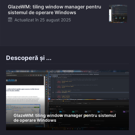
GlazeWM: tiling window manager pentru
sistemul de operare Windows
Posted
Actualizat în
25 august 2025
on
Descoperă și ...
GlazeWM: tiling window manager pentru sistemul
de operare Windows