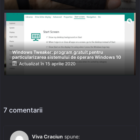
on
Windows Tweaker: program gratuit pentru
particularizarea sistemului de operare Windows 10
Posted
Actualizat în
15 aprilie 2020
on
7 comentarii
Viva Craciun
spune: