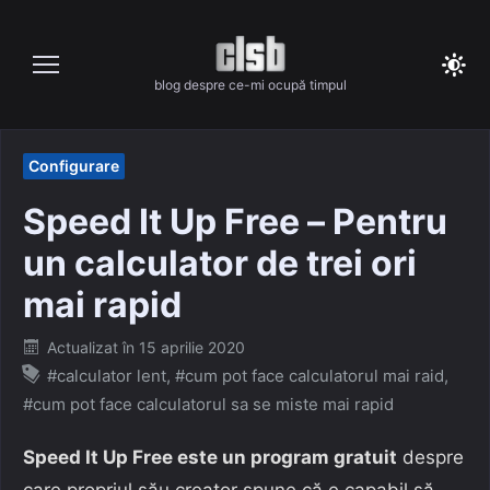
Skip
to
content
blog despre ce-mi ocupă timpul
Configurare
Speed It Up Free – Pentru
un calculator de trei ori
mai rapid
Posted
Actualizat în
15 aprilie 2020
on
#calculator lent
,
#cum pot face calculatorul mai raid
,
#cum pot face calculatorul sa se miste mai rapid
Speed It Up Free este un
program
gratuit
despre
care propriul său creator spune că e capabil să