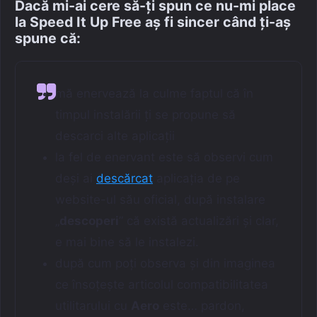
Dacă mi-ai cere să-ți spun ce nu-mi place
la Speed It Up Free aș fi sincer când ți-aș
spune că:
mă enervează la culme faptul că în
timpul instalării ți se propune să
descarci alte aplicații
la fel de enervant este să observi cum
deși ai
descărcat
aplicația de pe
website-ul său oficial, după instalare
„
descoperi
” că există actualizări și clar,
e mai bine să le instalezi.
după cum poți observa și din imaginea
ce însoțește articolul compatibilitatea
utilitarului cu
Aero
este… pardon,