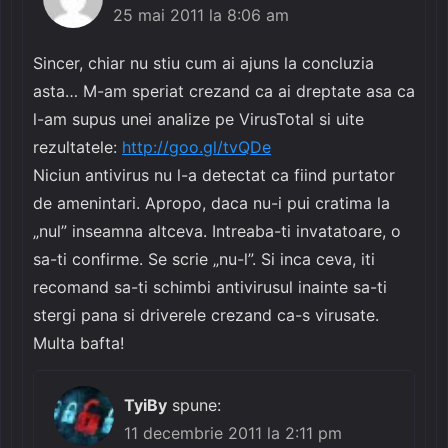
25 mai 2011 la 8:06 am
Sincer, chiar nu stiu cum ai ajuns la concluzia
asta… M-am speriat crezand ca ai dreptate asa ca
l-am supus unei analize pe VirusTotal si uite
rezultatele:
http://goo.gl/tvQDe
Niciun antivirus nu l-a detectat ca fiind purtator
de amenintari. Apropo, daca nu-i pui cratima la
„nul” inseamna altceva. Intreaba-ti invatatoare, o
sa-ti confirme. Se scrie „nu-l”. Si inca ceva, iti
recomand sa-ti schimbi antivirusul inainte sa-ti
stergi pana si driverele crezand ca-s virusate.
Multa bafta!
TyiBy
spune:
11 decembrie 2011 la 2:11 pm