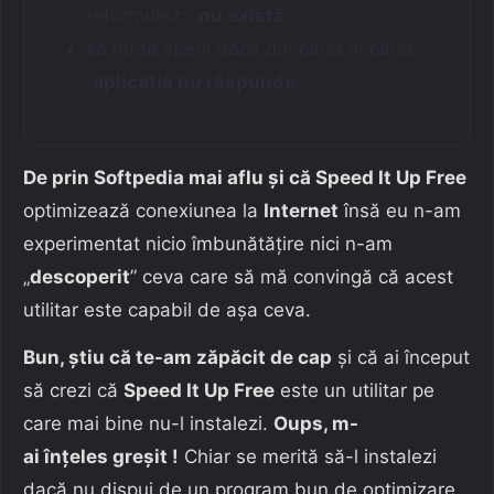
reformulez: „
nu există
„.
să nu te sperii dacă din când în când
„
aplicația nu răspunde
„….
De prin Softpedia mai aflu și că Speed It Up Free
optimizează conexiunea la
Internet
însă eu n-am
experimentat nicio îmbunătățire nici n-am
„
descoperit
” ceva care să mă convingă că acest
utilitar este capabil de așa ceva.
Bun, știu că te-am zăpăcit de cap
și că ai început
să crezi că
Speed It Up Free
este un utilitar pe
care mai bine nu-l instalezi.
Oups, m-
ai înțeles greșit !
Chiar se merită să-l instalezi
dacă nu dispui de un program bun de optimizare