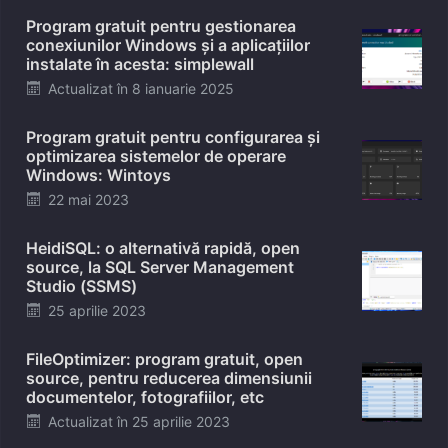
on
Program gratuit pentru gestionarea
conexiunilor Windows și a aplicațiilor
instalate în acesta: simplewall
Posted
Actualizat în
8 ianuarie 2025
on
Program gratuit pentru configurarea și
optimizarea sistemelor de operare
Windows: Wintoys
Posted
22 mai 2023
on
HeidiSQL: o alternativă rapidă, open
source, la SQL Server Management
Studio (SSMS)
Posted
25 aprilie 2023
on
FileOptimizer: program gratuit, open
source, pentru reducerea dimensiunii
documentelor, fotografiilor, etc
Posted
Actualizat în
25 aprilie 2023
on