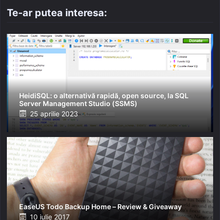
Te-ar putea interesa:
HeidiSQL: o alternativă rapidă, open source, la SQL
Server Management Studio (SSMS)
Posted
25 aprilie 2023
on
EaseUS Todo Backup Home – Review & Giveaway
Posted
10 iulie 2017