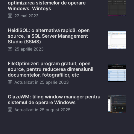
optimizarea sistemelor de operare
Windows: Wintoys
Posted
22 mai 2023
on
HeidiSQL: o alternativă rapidă, open
source, la SQL Server Management
Studio (SSMS)
Posted
25 aprilie 2023
on
FileOptimizer: program gratuit, open
source, pentru reducerea dimensiunii
documentelor, fotografiilor, etc
Posted
Actualizat în
25 aprilie 2023
on
GlazeWM: tiling window manager pentru
sistemul de operare Windows
Posted
Actualizat în
25 august 2025
on