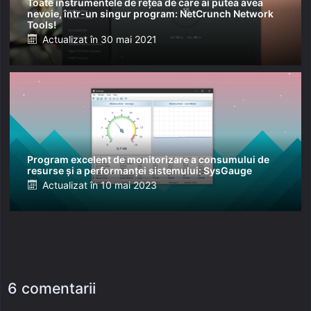
Toate instrumentele de rețea de care ai putea avea
nevoie, într-un singur program: NetCrunch Network
Tools!
Posted
Actualizat în
30 mai 2021
on
Program excelent de monitorizare a consumului de
resurse și a performanței sistemului: SysGauge
Posted
Actualizat în
10 mai 2023
on
6 comentarii