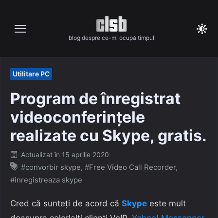
Skip
to
content
blog despre ce-mi ocupă timpul
Utilitare PC
Program de înregistrat
videoconferinţele
realizate cu Skype, gratis.
Posted
Actualizat în
15 aprilie 2020
on
#convorbir skype
,
#Free Video Call Recorder
,
#inregistreaza skype
Cred că sunteți de acord că
Skype
este mult
deasupra celorlalți clienți VoIP,
Yahoo! Messenger
,