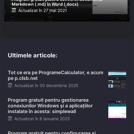
Markdown (.md) în Word (.docx)
Posted
Actualizat în
27 mai 2021
on
Ultimele articole:
Tot ce era pe ProgrameCalculator, e acum
pe p.clsb.net
Posted
Actualizat în
30 decembrie 2025
on
Program gratuit pentru gestionarea
conexiunilor Windows și a aplicațiilor
instalate în acesta: simplewall
Posted
Actualizat în
8 ianuarie 2025
on
Program gratuit pentru configurarea și