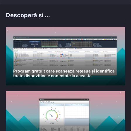
Descoperă și ...
Program gratuit care scanează rețeaua și identifică
toate dispozitivele conectate la aceasta