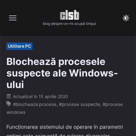
Skip
to
content
blog despre ce-mi ocupă timpul
Utilitare PC
Blochează procesele
suspecte ale Windows-
ului
Posted
Actualizat în
15 aprilie 2020
on
#blocheaza procese
,
#procese suspecte
,
#procese
windows
Funcționarea sistemului de operare în parametri
optimi este asigurată de rularea diverselor