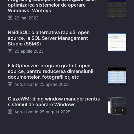
optimizarea sistemelor de operare
Windows: Wintoys
Posted
22 mai 2023
on
HeidiSQL: o alternativă rapidă, open
source, la SQL Server Management
Studio (SSMS)
Posted
25 aprilie 2023
on
FileOptimizer: program gratuit, open
source, pentru reducerea dimensiunii
documentelor, fotografiilor, etc
Posted
Actualizat în
25 aprilie 2023
on
GlazeWM: tiling window manager pentru
sistemul de operare Windows
Posted
Actualizat în
25 august 2025
on