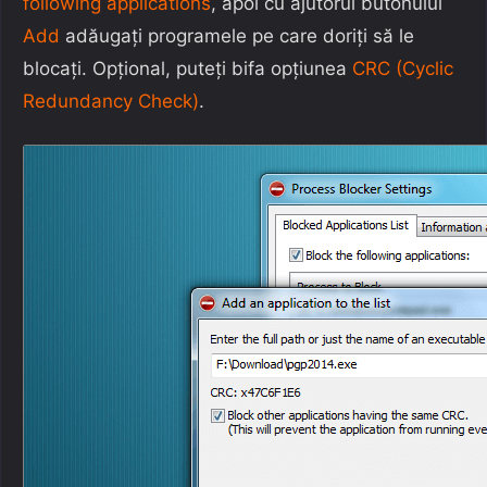
following applications
, apoi cu ajutorul butonului
Add
adăugați programele pe care doriți să le
blocați. Opțional, puteți bifa opțiunea
CRC (Cyclic
Redundancy Check)
.