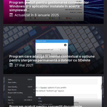
Program gratuit pentru gestionarea conexiunilor
Windows și a aplicațiilor instalate în acesta:
simplewall
Posted
Actualizat în
8 ianuarie 2025
on
Program care adaugă în meniul contextual o opțiune
pentru ștergerea permanentă a datelor cu SDelete
Posted
27 mai 2021
on
Program gratuit pentru convertit documente