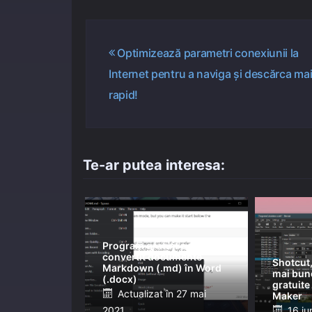
Navigare
Optimizează parametri conexiunii la
Internet pentru a naviga și descărca ma
în
rapid!
articole
Te-ar putea interesa:
Program gratuit pentru
convertit documente
Shotcut,
Markdown (.md) în Word
mai bune
(.docx)
gratuit
Posted
Actualizat în
27 mai
Maker
Post
2021
on
16 iu