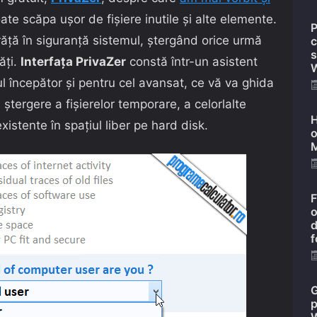
ate scăpa ușor de fișiere inutile și alte elemente.
P
ăță în siguranță sistemul, ștergând orice urmă
c
s
ăți.
Interfața PrivaZer
constă într-un asistent
W
ul începător și pentru cel avansat, ce vă va ghida
 ștergere a fișierelor temporare, a celorlalte
H
existente în spațiul liber pe hard disk.
o
M
F
o
d
f
G
p