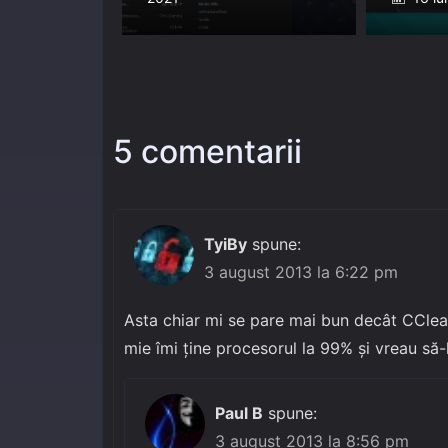
on
5 comentarii
TyiBy
spune:
3 august 2013 la 6:22 pm
Asta chiar mi se pare mai bun decât CClea
mie îmi ține procesorul la 99% și vreau să-
Paul B
spune:
3 august 2013 la 8:56 pm