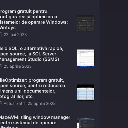
on
rogram gratuit pentru
onfigurarea și optimizarea
istemelor de operare Windows:
intoys
Posted
22 mai 2023
on
eidiSQL: o alternativă rapidă,
pen source, la SQL Server
anagement Studio (SSMS)
Posted
25 aprilie 2023
on
ileOptimizer: program gratuit,
pen source, pentru reducerea
imensiunii documentelor,
otografiilor, etc
Posted
Actualizat în
25 aprilie 2023
on
lazeWM: tiling window manager
entru sistemul de operare