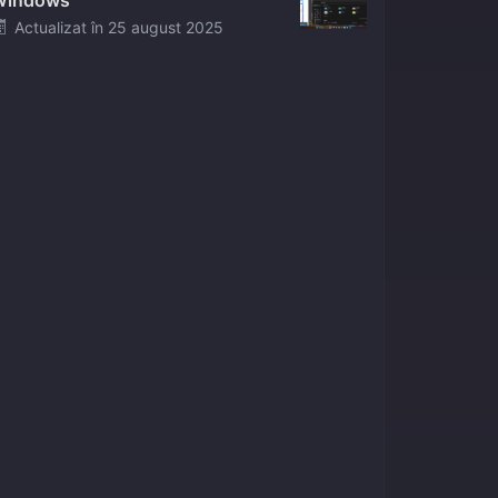
Windows
Posted
Actualizat în
25 august 2025
on