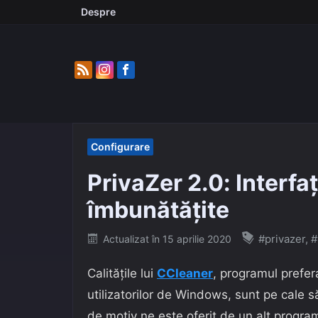
Skip
Despre
to
content
Configurare
PrivaZer 2.0: Interfaț
îmbunătățite
Posted
#privazer
,
#
Actualizat în
15 aprilie 2020
on
Calitățile lui
CCleaner
, programul prefera
utilizatorilor de Windows, sunt pe cale 
de motiv ne este oferit de un alt progra