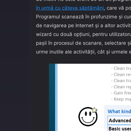
în urmă cu câteva săptămâni
, care vă po
Programul scanează în profunzime și cur
de navigarea pe Internet și a altor activit
wizard cu două opțiuni, pentru utilizator
pașii în procesul de scanare, selectare și
urme inutile ale activității, cât și urmele 