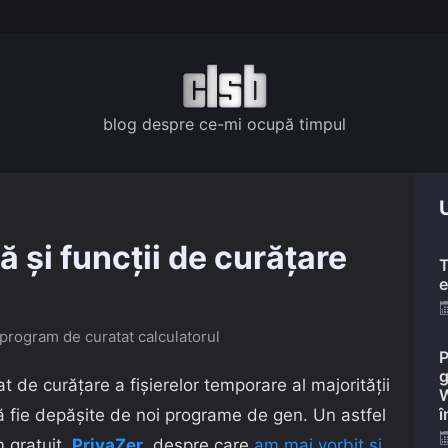
blog despre ce-mi ocupă timpul
U
ă și funcții de curățare
T
e
program de curatat calculatorul
P
g
t de curățare a fișierelor temporare al majorității
W
î
să fie depășite de noi programe de gen. Un astfel
m gratuit,
PrivaZer
, despre care
am mai vorbit și