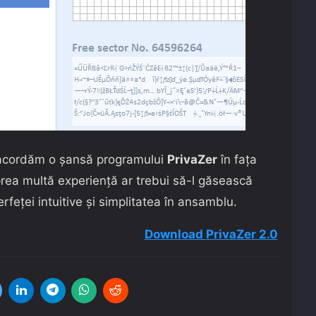
ă acordăm o șansă programului
PrivaZer
în fața
 prea multă experiență ar trebui să-l găsească
rfeței intuitive și simplitatea în ansamblu.
Download PrivaZer 2.0