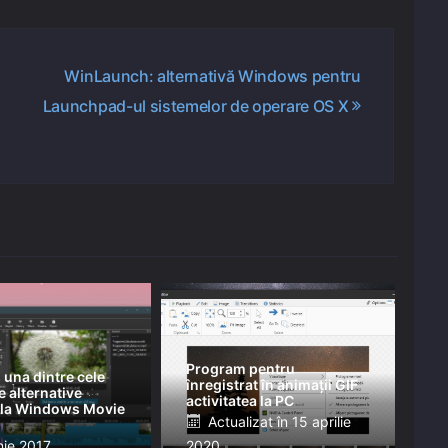
WinLaunch: alternativă Windows pentru
i
Launchpad-ul sistemelor de operare OS X
Program pentru
 una dintre cele
înregistrat în animații GIF
 alternative
activitatea la PC
e la Windows Movie
Posted
Actualizat în
15 aprilie
ed
nie 2017
2020
on