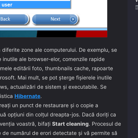
diferite zone ale computerului. De exemplu, se
e inutile ale browser-elor, comenzile rapide
rmele editării foto, thumbnails cache, rapoarte
rosoft. Mai mult, se pot șterge fișierele inutile
ws, actualizări de sistem și executabile. Se
istica
Hibernate
.
eați un punct de restaurare și o copie a
uă opțiuni din colțul dreapta-jos. Dacă doriți ca
venția voastră, bifați
Start cleaning
. Procesul de
 de numărul de erori detectate și vă permite să