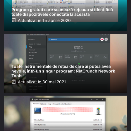
Program gratuit care scanează rețeaua și identifică
toate dispozitivele conectate la aceasta
Posted
Actualizat în
15 aprilie 2020
on
Toate instrumentele de rețea de care ai putea avea
nevoie, într-un singur program: NetCrunch Network
Tools!
Posted
Actualizat în
30 mai 2021
on