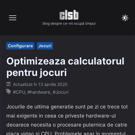
Skip
to
content
blog despre ce-mi ocupă timpul
Configurare
Jocuri
Optimizeaza calculatorul
pentru jocuri
Posted
Actualizat în
13 aprilie 2020
on
#CPU
,
#hardware
,
#Jocuri
Jocurile de ultima generatie sunt pe zi ce trece tot
mai exigente in ceea ce priveste hardware-ul
deoarece necesita o procesare puternica de catre
placa video si CPU. Problemele apar in momentul