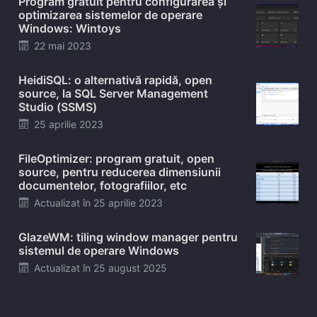
Program gratuit pentru configurarea și
optimizarea sistemelor de operare
Windows: Wintoys
Posted
22 mai 2023
on
HeidiSQL: o alternativă rapidă, open
source, la SQL Server Management
Studio (SSMS)
Posted
25 aprilie 2023
on
FileOptimizer: program gratuit, open
source, pentru reducerea dimensiunii
documentelor, fotografiilor, etc
Posted
Actualizat în
25 aprilie 2023
on
GlazeWM: tiling window manager pentru
sistemul de operare Windows
Posted
Actualizat în
25 august 2025
on