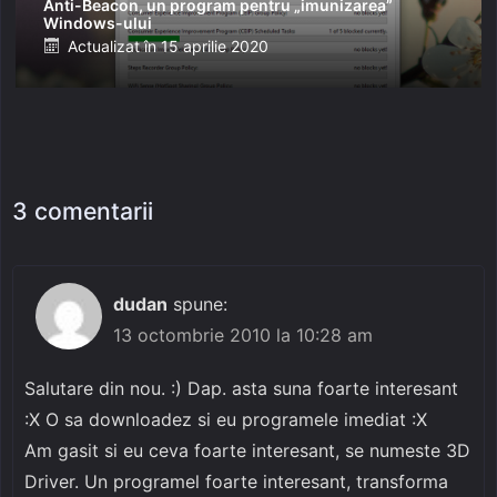
Anti-Beacon, un program pentru „imunizarea”
Windows-ului
Posted
Actualizat în
15 aprilie 2020
on
3 comentarii
dudan
spune:
13 octombrie 2010 la 10:28 am
Salutare din nou. :) Dap. asta suna foarte interesant
:X O sa downloadez si eu programele imediat :X
Am gasit si eu ceva foarte interesant, se numeste 3D
Driver. Un programel foarte interesant, transforma