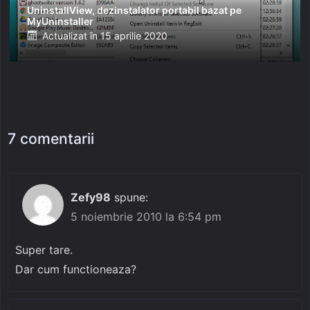
UninstallView, dezinstalator portabil bazat pe
MyUninstaller
Posted
Actualizat în
15 aprilie 2020
on
7 comentarii
Zefy98
spune:
5 noiembrie 2010 la 6:54 pm
Super tare.
Dar cum functioneaza?