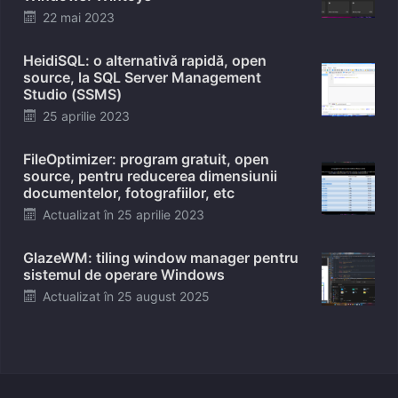
Posted
22 mai 2023
on
HeidiSQL: o alternativă rapidă, open
source, la SQL Server Management
Studio (SSMS)
Posted
25 aprilie 2023
on
FileOptimizer: program gratuit, open
source, pentru reducerea dimensiunii
documentelor, fotografiilor, etc
Posted
Actualizat în
25 aprilie 2023
on
GlazeWM: tiling window manager pentru
sistemul de operare Windows
Posted
Actualizat în
25 august 2025
on