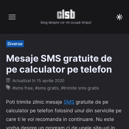
Skip
to
content
blog despre ce-mi ocupă timpul
Diverse
Mesaje SMS gratuite de
pe calculator pe telefon
Posted
Actualizat în
15 aprilie 2020
on
#sms free
,
#sms gratis
,
#trimite sms gratis
Poti trimite zilnic mesaje
SMS
gratuite de pe
calculator pe telefon folosind unul din serviciile pe
care ti le voi recomanda in continuare. Nu este
vorba despre un program ci de unele site-uri in