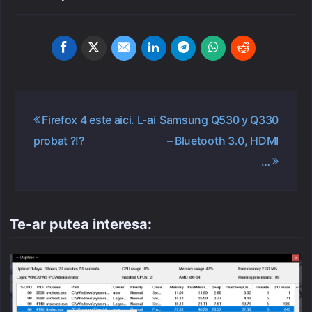
Navigare
Firefox 4 este aici. L-ai
Samsung Q530 y Q330
în
probat ?!?
– Bluetooth 3.0, HDMI
articole
…
Te-ar putea interesa: