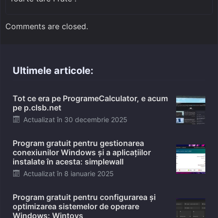
Comments are closed.
Ultimele articole:
Tot ce era pe ProgrameCalculator, e acum
pe p.clsb.net
Posted
Actualizat în
30 decembrie 2025
on
Program gratuit pentru gestionarea
conexiunilor Windows și a aplicațiilor
instalate în acesta: simplewall
Posted
Actualizat în
8 ianuarie 2025
on
Program gratuit pentru configurarea și
optimizarea sistemelor de operare
Windows: Wintoys