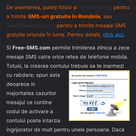
De asemenea, puteți folosi și
2prieteni.net
pentru
a trimite
SMS-uri gratuite în România
, sau
SendMassage.com
pentru a trimite mesaje SMS
gratuite oriunde în lume. Pentru detalii,
click aici
.
Si
Free–SMS.com
permite trimiterea zilnica a zece
mesaje SMS catre orice retea de telefonie mobila.
Totusi, la crearea contului
trebuie sa te inarmezi
cu rabdare; spun asta
deoarece in
majoritatea cazurilor
mesajul ce contine
codul de activare a
contului poate intarzia
ingrijorator de mult pentru unele persoane. Daca