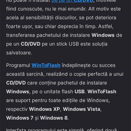
fiind cunoscute, nu le mai enumăr. Alt motiv este
acela al sensibilității discurilor, se pot deteriora
foarte ușor, sau chiar deprecia în timp. Astfel,
transferarea pachetului de instalare
Windows
de
pe un
CD/DVD
pe un stick USB este soluția
salvatoare.
Programul
WinToFlash
îndeplinește cu succes
această sarcină, realizând o copie perfectă a unui
CD/DVD
care conține pachetul de instalare
Windows
, pe o unitate flash
USB
.
WinToFlash
are suport pentru toate edițiile de Windows,
respectiv
Windows XP
,
Windows Vista
,
Windows 7
și
Windows 8
.
Interfața programului este simplă, oferind două