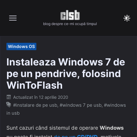
Skip
to
content
blog despre ce-mi ocupă timpul
Windows OS
Instaleaza Windows 7 de
pe un pendrive, folosind
WinToFlash
Posted
Actualizat în
12 aprilie 2020
on
#instalare de pe usb
,
#windows 7 pe usb
,
#windows
in usb
Sunt cazuri când sistemul de operare
Windows
nu poate fi instalat
de pe un
CD/DVD
, motivele