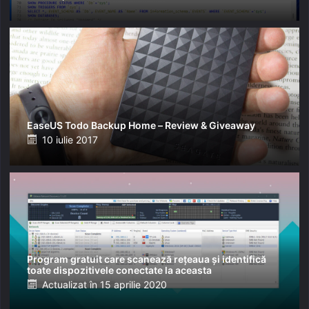
on
EaseUS Todo Backup Home – Review & Giveaway
Posted
10 iulie 2017
on
Program gratuit care scanează rețeaua și identifică
toate dispozitivele conectate la aceasta
Posted
Actualizat în
15 aprilie 2020
on