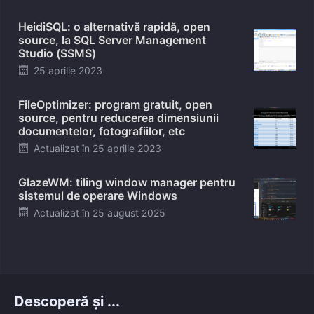
on
HeidiSQL: o alternativă rapidă, open
source, la SQL Server Management
Studio (SSMS)
Posted
25 aprilie 2023
on
FileOptimizer: program gratuit, open
source, pentru reducerea dimensiunii
documentelor, fotografiilor, etc
Posted
Actualizat în
25 aprilie 2023
on
GlazeWM: tiling window manager pentru
sistemul de operare Windows
Posted
Actualizat în
25 august 2025
on
Descoperă și ...