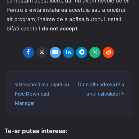
contestăm acest lucru, dar nu avem nevoie de el!
Pentru a evita instalarea acestuia sau a oricărui
alt program, înainte de a apăsa butonul Install
bifați caseta
I do not accept
.
Navigare
Descarcă mai rapid cu
Cum aflu adresa IP a
în
Free Download
unui calculator
articole
Manager
Te-ar putea interesa: