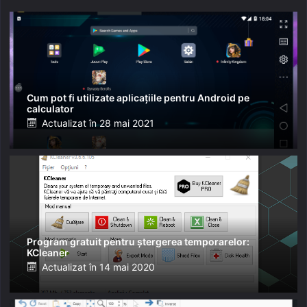
Cum pot fi utilizate aplicațiile pentru Android pe
calculator
Posted
Actualizat în
28 mai 2021
on
Program gratuit pentru ștergerea temporarelor:
KCleaner
Posted
Actualizat în
14 mai 2020
on