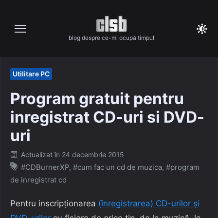
Skip
to
content
blog despre ce-mi ocupă timpul
Utilitare PC
Program gratuit pentru
inregistrat CD-uri si DVD-
uri
Posted
Actualizat în
24 decembrie 2015
on
#CDBurnerXP
,
#cum fac un cd de muzica
,
#program
de inregistrat cd
Pentru inscripționarea
(înregistrarea) CD-urilor și
DVD-urilor
cu fișiere de orice tip, de la muzică, la