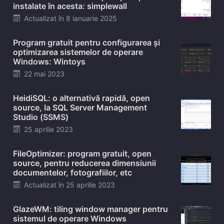
instalate în acesta: simplewall
Posted
Actualizat în
8 ianuarie 2025
on
Program gratuit pentru configurarea și
optimizarea sistemelor de operare
Windows: Wintoys
Posted
22 mai 2023
on
HeidiSQL: o alternativă rapidă, open
source, la SQL Server Management
Studio (SSMS)
Posted
25 aprilie 2023
on
FileOptimizer: program gratuit, open
source, pentru reducerea dimensiunii
documentelor, fotografiilor, etc
Posted
Actualizat în
25 aprilie 2023
on
GlazeWM: tiling window manager pentru
sistemul de operare Windows