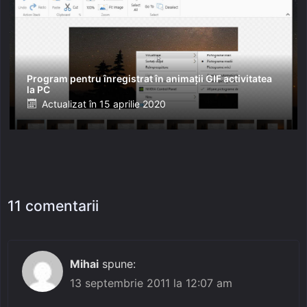
Program pentru înregistrat în animații GIF activitatea
la PC
Posted
Actualizat în
15 aprilie 2020
on
11 comentarii
Mihai
spune:
13 septembrie 2011 la 12:07 am