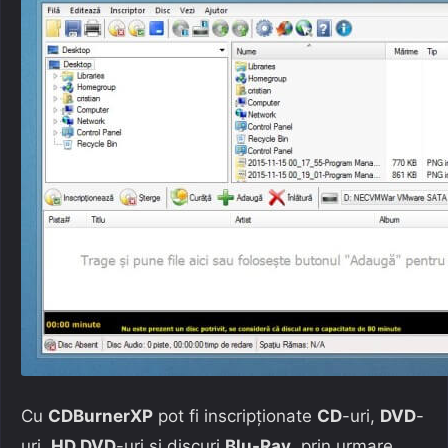
Cu
CDBurnerXP
pot fi inscripționate
CD
-uri,
DVD
-
uri,
HD DVD
-uri și discuri
Blu-Ray
, prin urmare