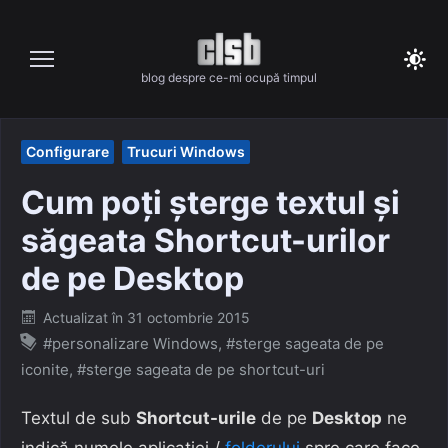
Skip
to
content
blog despre ce-mi ocupă timpul
Configurare
Trucuri Windows
Cum poți șterge textul și
săgeata Shortcut-urilor
de pe Desktop
Posted
Actualizat în
31 octombrie 2015
on
#personalizare Windows
,
#sterge sageata de pe
iconite
,
#sterge sageata de pe shortcut-uri
Textul de sub
Shortcut-urile
de pe
Desktop
ne
indică numele aplicației /
folderului
spre care face