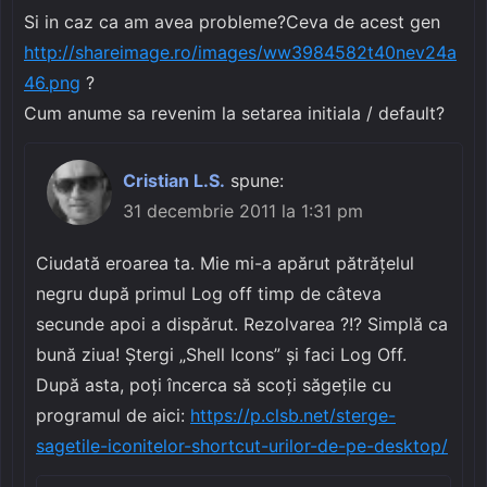
Si in caz ca am avea probleme?Ceva de acest gen
http://shareimage.ro/images/ww3984582t40nev24a
46.png
?
Cum anume sa revenim la setarea initiala / default?
Cristian L.S.
spune:
31 decembrie 2011 la 1:31 pm
Ciudată eroarea ta. Mie mi-a apărut pătrățelul
negru după primul Log off timp de câteva
secunde apoi a dispărut. Rezolvarea ?!? Simplă ca
bună ziua! Ștergi „Shell Icons” și faci Log Off.
După asta, poți încerca să scoți săgețile cu
programul de aici:
https://p.clsb.net/sterge-
sagetile-iconitelor-shortcut-urilor-de-pe-desktop/