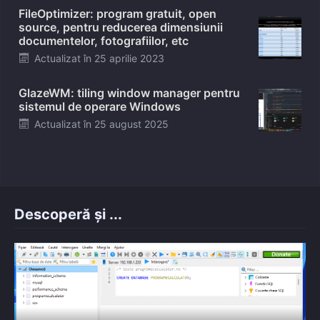
FileOptimizer: program gratuit, open
source, pentru reducerea dimensiunii
documentelor, fotografiilor, etc
Posted
Actualizat în
25 aprilie 2023
on
GlazeWM: tiling window manager pentru
sistemul de operare Windows
Posted
Actualizat în
25 august 2025
on
Descoperă și ...