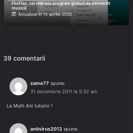
FlicFlac, cel mai mic program gratuit de convertit
muzică
Posted
Actualizat în
15 aprilie 2020
on
39 comentarii
zame77
spune:
31 decembrie 2011 la 5:32 am
La Multi Ani tuturor !
antivirus2012
spune: