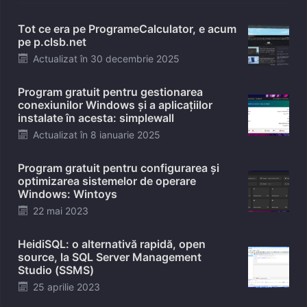
Tot ce era pe ProgrameCalculator, e acum
pe p.clsb.net
Posted
Actualizat în
30 decembrie 2025
on
Program gratuit pentru gestionarea
conexiunilor Windows și a aplicațiilor
instalate în acesta: simplewall
Posted
Actualizat în
8 ianuarie 2025
on
Program gratuit pentru configurarea și
optimizarea sistemelor de operare
Windows: Wintoys
Posted
22 mai 2023
on
HeidiSQL: o alternativă rapidă, open
source, la SQL Server Management
Studio (SSMS)
Posted
25 aprilie 2023
on