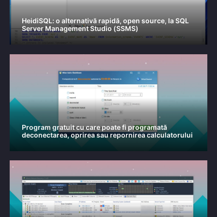
HeidiSQL: o alternativă rapidă, open source, la SQL
Server Management Studio (SSMS)
Program gratuit cu care poate fi programată
deconectarea, oprirea sau repornirea calculatorului