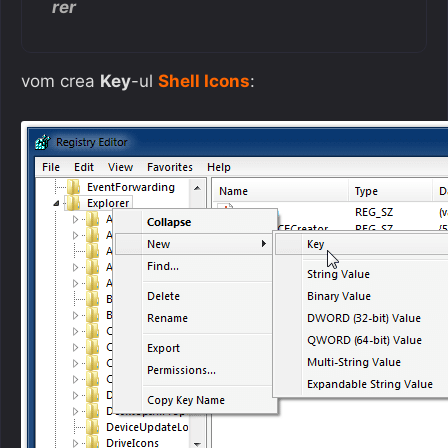
rer
vom crea
Key
-ul
Shell Icons
: