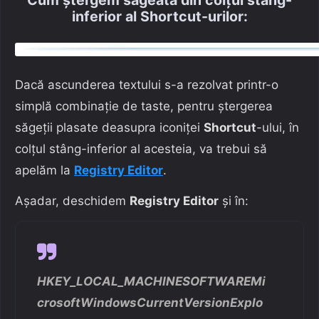
Cum ștergem săgeata din colțul stâng-
inferior al Shortcut-urilor:
Dacă ascunderea textului s-a rezolvat printr-o
simplă combinație de taste, pentru ștergerea
săgeții plasate deasupra iconiței
Shortcut
-ului, în
colțul stâng-inferior al acesteia, va trebui să
apelăm la
Registry Editor
.
Așadar, deschidem
Registry Editor
și în:
HKEY_LOCAL_MACHINESOFTWAREMi
crosoftWindowsCurrentVersionExplo