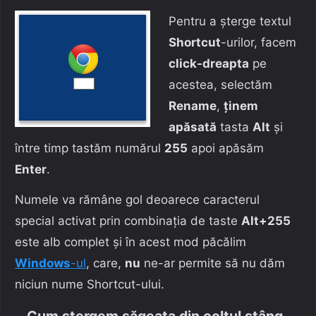
Pentru a șterge textul
Shortcut
-urilor, facem
click-dreapta
pe
acestea, selectăm
Rename
,
ținem
apăsată
tasta
Alt
și
între timp tastăm numărul
255
apoi apăsăm
Enter
.
Numele va rămâne gol deoarece caracterul
special activat prin combinația de taste
Alt+255
este alb complet și în acest mod păcălim
Windows
-ul
, care,
nu
ne-ar permite să nu dăm
niciun nume Shortcut-ului.