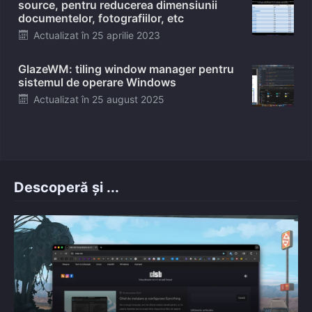
source, pentru reducerea dimensiunii
documentelor, fotografiilor, etc
Posted
Actualizat în
25 aprilie 2023
on
GlazeWM: tiling window manager pentru
sistemul de operare Windows
Posted
Actualizat în
25 august 2025
on
Descoperă și ...