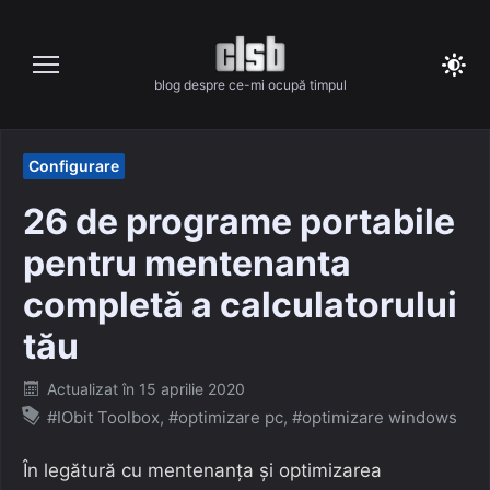
Skip
to
content
blog despre ce-mi ocupă timpul
Configurare
26 de programe portabile
pentru mentenanta
completă a calculatorului
tău
Posted
Actualizat în
15 aprilie 2020
on
#IObit Toolbox
,
#optimizare pc
,
#optimizare windows
În legătură cu mentenanța și optimizarea