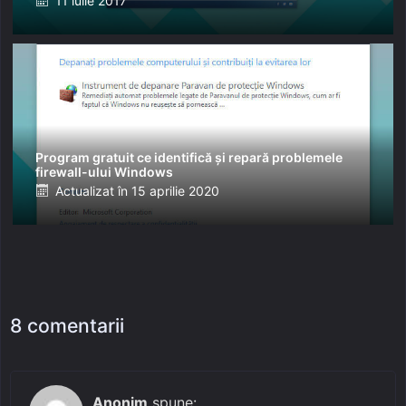
11 iulie 2017
on
Program gratuit ce identifică și repară problemele
firewall-ului Windows
Posted
Actualizat în
15 aprilie 2020
on
8 comentarii
Anonim
spune: