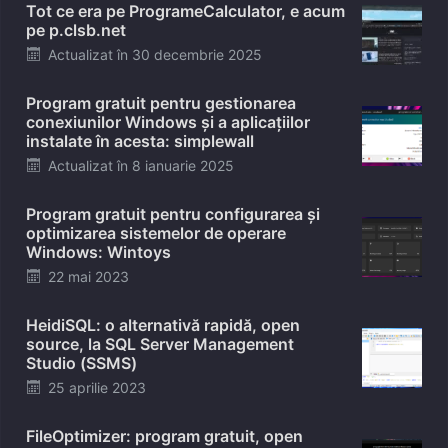
Tot ce era pe ProgrameCalculator, e acum
pe p.clsb.net
Posted
Actualizat în
30 decembrie 2025
on
Program gratuit pentru gestionarea
conexiunilor Windows și a aplicațiilor
instalate în acesta: simplewall
Posted
Actualizat în
8 ianuarie 2025
on
Program gratuit pentru configurarea și
optimizarea sistemelor de operare
Windows: Wintoys
Posted
22 mai 2023
on
HeidiSQL: o alternativă rapidă, open
source, la SQL Server Management
Studio (SSMS)
Posted
25 aprilie 2023
on
FileOptimizer: program gratuit, open