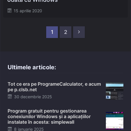
Posted
15 aprilie 2020
on
Paginație
articole
Pagina următoare
1
2
Ultimele articole:
Tot ce era pe ProgrameCalculator, e acum
pe p.clsb.net
Posted
30 decembrie 2025
on
Program gratuit pentru gestionarea
conexiunilor Windows și a aplicațiilor
instalate în acesta: simplewall
Posted
8 ianuarie 2025