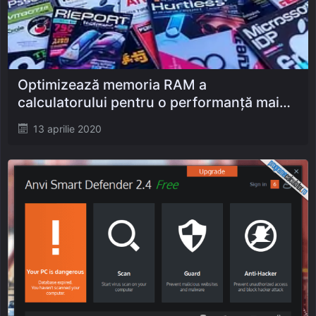
Optimizează memoria RAM a
calculatorului pentru o performanță mai
bună
Posted
13 aprilie 2020
on