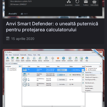
Anvi Smart Defender: o unealtă puternică
pentru protejarea calculatorului
Posted
15 aprilie 2020
on