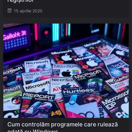
Posted
15 aprilie 2020
on
Cum controlăm programele care rulează
odată cu Windows