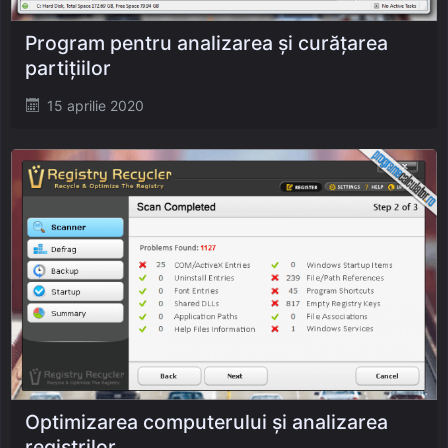
Program pentru analizarea și curățarea
partițiilor
Posted
15 aprilie 2020
on
Optimizarea computerului și analizarea
regiștrilor