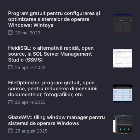
on
Program gratuit pentru configurarea și
optimizarea sistemelor de operare
Windows: Wintoys
Posted
22 mai 2023
on
HeidiSQL: o alternativă rapidă, open
source, la SQL Server Management
Studio (SSMS)
Posted
25 aprilie 2023
on
FileOptimizer: program gratuit, open
source, pentru reducerea dimensiunii
documentelor, fotografiilor, etc
Posted
25 aprilie 2023
on
GlazeWM: tiling window manager pentru
sistemul de operare Windows
Posted
25 august 2025
on