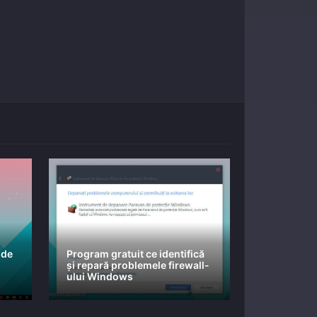
 de
Program gratuit ce identifică
și repară problemele firewall-
ului Windows