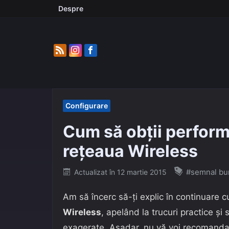
Skip
Despre
to
content
Configurare
Cum să obții perfor
rețeaua Wireless
Posted
#semnal bu
Actualizat în
12 martie 2015
on
Am să încerc să-ți explic în continuare
Wireless
, apelând la trucuri practice și
exagerate. Așadar, nu vă voi recomanda s