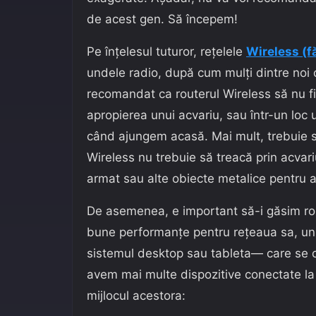
de acest gen. Să începem!
Pe înțelesul tuturor, rețelele
Wireless (fă
undele radio, după cum mulți dintre noi o
recomandat ca routerul Wireless să nu f
apropierea unui acvariu, sau într-un loc
când ajungem acasă. Mai mult, trebuie s
Wireless nu trebuie să treacă prin acvar
armat sau alte obiecte metalice pentru a
De asemenea, e important să-i găsim rout
bune performanțe pentru rețeaua sa, un 
sistemul desktop sau tableta— care se c
avem mai multe dispozitive conectate la
mijlocul acestora: