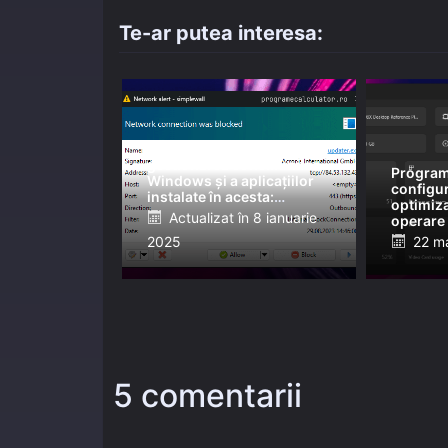
Te-ar putea interesa:
Program gratuit pentru
gestionarea conexiunilor
Program
Windows și a aplicațiilor
configur
instalate în acesta:
optimiza
simplewall
Posted
Actualizat în
8 ianuarie
operare
Wintoys
Post
2025
on
22 m
on
5 comentarii