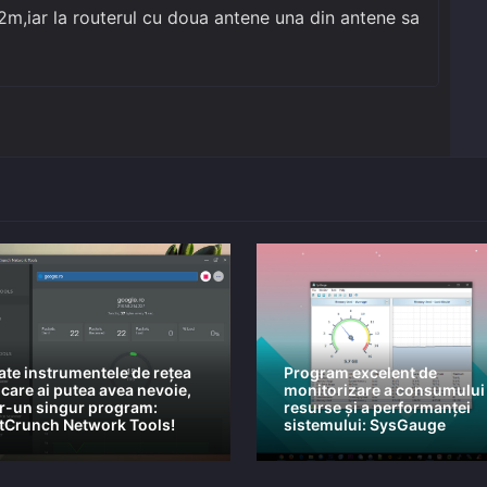
 2m,iar la routerul cu doua antene una din antene sa
ate instrumentele de rețea
Program excelent de
 care ai putea avea nevoie,
monitorizare a consumului
tr-un singur program:
resurse și a performanței
tCrunch Network Tools!
sistemului: SysGauge