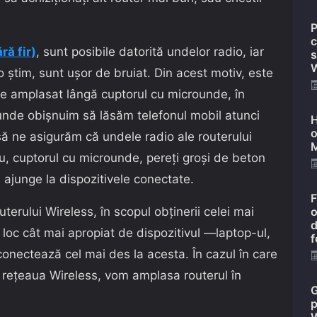
P
c
ră fir)
, sunt posibile datorită undelor radio, iar
s
W
 știm, sunt ușor de bruiat. Din acest motiv, este
ie amplasat lângă cuptorul cu microunde, în
 unde obișnuim să lăsăm telefonul mobil atunci
H
o
ă ne asigurăm că undele radio ale routerului
M
iu, cuptorul cu microunde, pereți groși de beton
 ajunge la dispozitivele conectate.
F
erului Wireless, în scopul obținerii celei mai
o
d
loc cât mai apropiat de dispozitivul —laptop-ul,
f
onectează cel mai des la acesta. În cazul în care
 rețeaua Wireless, vom amplasa routerul în
G
p