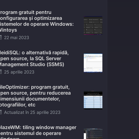
on
rogram gratuit pentru
onfigurarea și optimizarea
istemelor de operare Windows:
intoys
Posted
22 mai 2023
on
eidiSQL: o alternativă rapidă,
pen source, la SQL Server
anagement Studio (SSMS)
Posted
25 aprilie 2023
on
ileOptimizer: program gratuit,
pen source, pentru reducerea
imensiunii documentelor,
otografiilor, etc
Posted
Actualizat în
25 aprilie 2023
on
lazeWM: tiling window manager
entru sistemul de operare