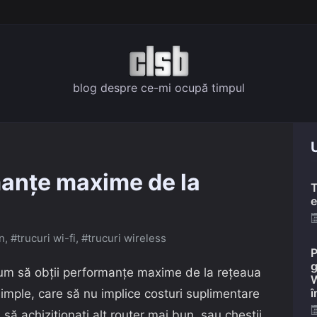
blog despre ce-mi ocupă timpul
U
manțe maxime de la
T
e
n
,
#trucuri wi-fi
,
#trucuri wireless
P
g
 cum să obții performanțe maxime de la rețeaua
W
î
 simple, care să nu implice costuri suplimentare
ă achiziționați alt router mai bun, sau chestii