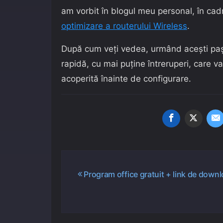
am vorbit în blogul meu personal, în cad
optimizare a routerului Wireless
.
După cum veți vedea, urmând acești pași 
rapidă, cu mai puține întreruperi, care 
acoperită înainte de configurare.
Navigare
Program office gratuit + link de down
în
articole