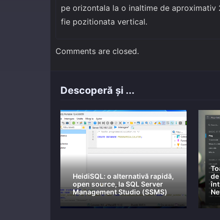
pe orizontala la o inaltime de aproximativ
fie pozitionata vertical.
Comments are closed.
Descoperă și ...
To
HeidiSQL: o alternativă rapidă,
de
open source, la SQL Server
în
Management Studio (SSMS)
Ne