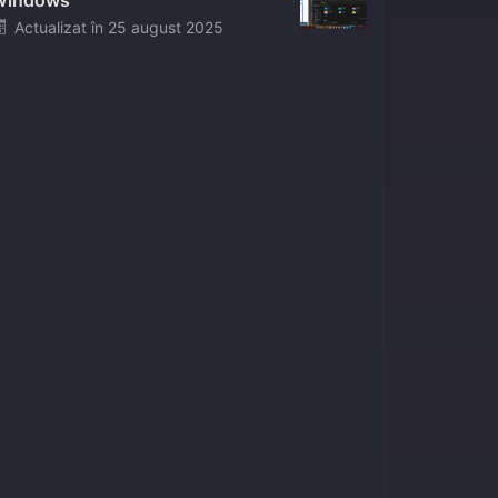
Windows
Posted
Actualizat în
25 august 2025
on