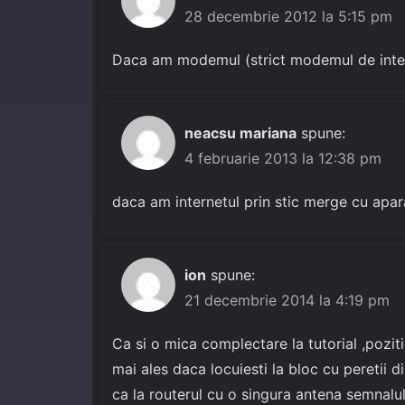
28 decembrie 2012 la 5:15 pm
Daca am modemul (strict modemul de intern
neacsu mariana
spune:
4 februarie 2013 la 12:38 pm
daca am internetul prin stic merge cu apar
ion
spune:
21 decembrie 2014 la 4:19 pm
Ca si o mica complectare la tutorial ,pozit
mai ales daca locuiesti la bloc cu peretii
ca la routerul cu o singura antena semnalul