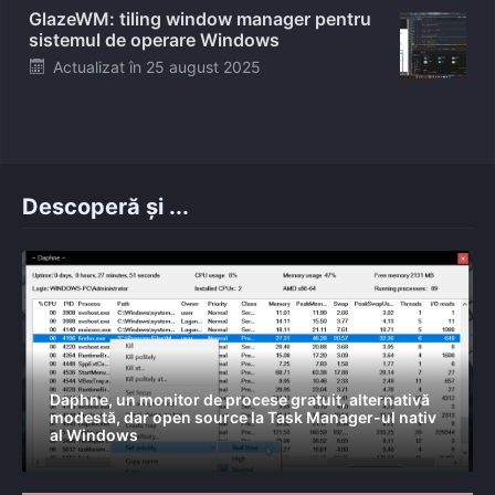
GlazeWM: tiling window manager pentru
sistemul de operare Windows
Posted
Actualizat în
25 august 2025
on
Descoperă și ...
Daphne, un monitor de procese gratuit, alternativă
modestă, dar open source la Task Manager-ul nativ
al Windows