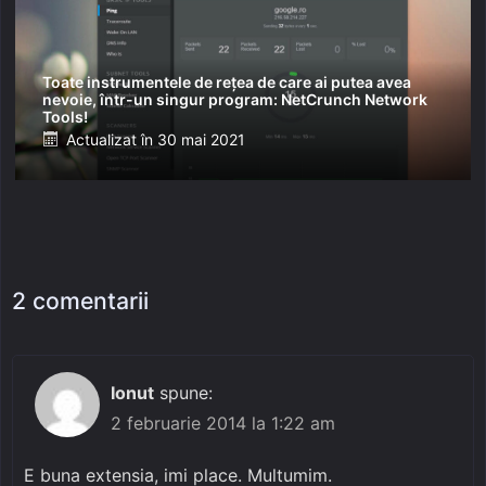
Toate instrumentele de rețea de care ai putea avea
nevoie, într-un singur program: NetCrunch Network
Tools!
Posted
Actualizat în
30 mai 2021
on
2 comentarii
Ionut
spune:
2 februarie 2014 la 1:22 am
E buna extensia, imi place. Multumim.