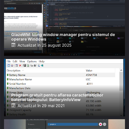
GlazeWM: tiling window manager pentru sistemul de
operare Windows
Posted
Actualizat în
25 august 2025
on
Program gratuit pentru aflarea caracteristicilor
bateriei laptopului: BatteryInfoView
Posted
Actualizat în
29 mai 2021
on