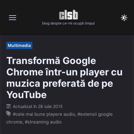
Skip
to
content
blog despre ce-mi ocupă timpul
Multimedia
Transformă Google
Chrome într-un player cu
muzica preferată de pe
YouTube
Posted
Actualizat în
28 iulie 2015
on
#cele mai bune playere audio
,
#extensii google
chrome
,
#streaming audio