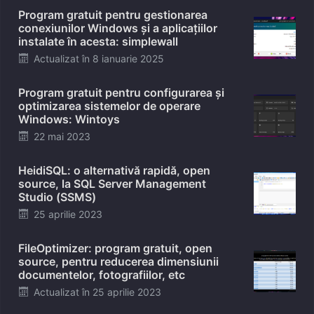
Program gratuit pentru gestionarea
conexiunilor Windows și a aplicațiilor
instalate în acesta: simplewall
Posted
Actualizat în
8 ianuarie 2025
on
Program gratuit pentru configurarea și
optimizarea sistemelor de operare
Windows: Wintoys
Posted
22 mai 2023
on
HeidiSQL: o alternativă rapidă, open
source, la SQL Server Management
Studio (SSMS)
Posted
25 aprilie 2023
on
FileOptimizer: program gratuit, open
source, pentru reducerea dimensiunii
documentelor, fotografiilor, etc
Posted
Actualizat în
25 aprilie 2023
on