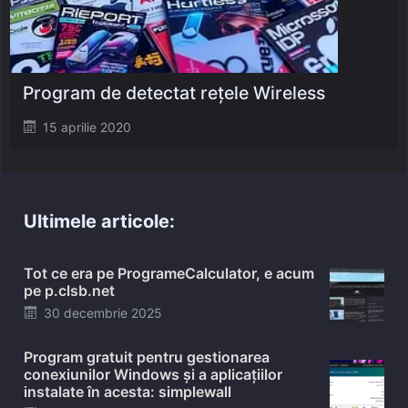
Program de detectat reţele Wireless
Posted
15 aprilie 2020
on
Ultimele articole:
Tot ce era pe ProgrameCalculator, e acum
pe p.clsb.net
Posted
30 decembrie 2025
on
Program gratuit pentru gestionarea
conexiunilor Windows și a aplicațiilor
instalate în acesta: simplewall