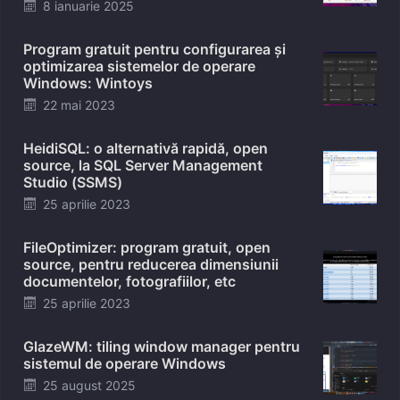
Posted
8 ianuarie 2025
on
Program gratuit pentru configurarea și
optimizarea sistemelor de operare
Windows: Wintoys
Posted
22 mai 2023
on
HeidiSQL: o alternativă rapidă, open
source, la SQL Server Management
Studio (SSMS)
Posted
25 aprilie 2023
on
FileOptimizer: program gratuit, open
source, pentru reducerea dimensiunii
documentelor, fotografiilor, etc
Posted
25 aprilie 2023
on
GlazeWM: tiling window manager pentru
sistemul de operare Windows
Posted
25 august 2025