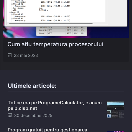
Cum aflu temperatura procesorului
Posted
23 mai 2023
on
Ultimele articole:
Tot ce era pe ProgrameCalculator, e acum
pe p.clsb.net
Posted
30 decembrie 2025
on
Program gratuit pentru gestionarea