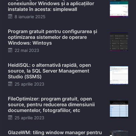
conexiunilor Windows și a aplicațiilor
instalate în acesta: simplewall
Posted
8 ianuarie 2025
on
Program gratuit pentru configurarea și
optimizarea sistemelor de operare
Windows: Wintoys
Posted
22 mai 2023
on
HeidiSQL: o alternativă rapidă, open
source, la SQL Server Management
Studio (SSMS)
Posted
25 aprilie 2023
on
FileOptimizer: program gratuit, open
source, pentru reducerea dimensiunii
documentelor, fotografiilor, etc
Posted
25 aprilie 2023
on
GlazeWM: tiling window manager pentru