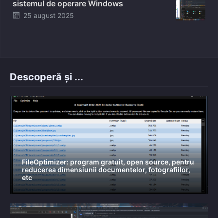
sistemul de operare Windows
Posted
25 august 2025
on
Descoperă și ...
FileOptimizer: program gratuit, open source, pentru
reducerea dimensiunii documentelor, fotografiilor,
etc