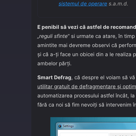
sistemul de operare
s.a.m.d.
E penibil să vezi că astfel de recomand
„reguli sfinte
” si urmate ca atare, în ti
amintite mai devreme observi că perform
şi că a-ţi face un obicei din a le realiza 
ambelor părţi.
Smart Defrag
, că despre el voiam să v
utilitar gratuit de defragmentare şi opti
automatizarea procesului astfel încât, la
fără ca noi să fim nevoiţi să intervenim î