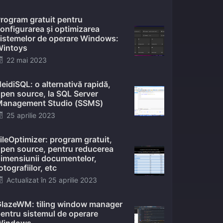
on
rogram gratuit pentru
onfigurarea și optimizarea
istemelor de operare Windows:
intoys
Posted
22 mai 2023
on
eidiSQL: o alternativă rapidă,
pen source, la SQL Server
anagement Studio (SSMS)
Posted
25 aprilie 2023
on
ileOptimizer: program gratuit,
pen source, pentru reducerea
imensiunii documentelor,
otografiilor, etc
Posted
Actualizat în
25 aprilie 2023
on
lazeWM: tiling window manager
entru sistemul de operare