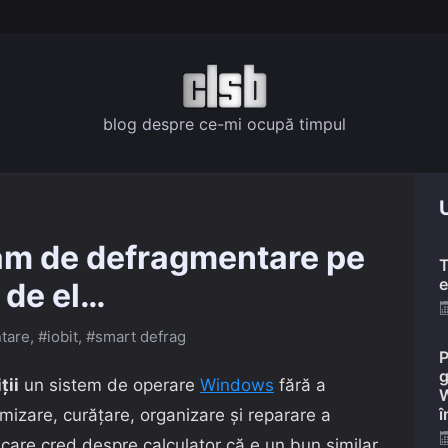
blog despre ce-mi ocupă timpul
U
am de defragmentare pe
T
e
i de el…
tare
,
#iobit
,
#smart defrag
P
g
ţii
un sistem de operare
Windows
fără a
W
î
imizare, curăţare, organizare şi reparare a
care cred despre calculator că e un bun similar