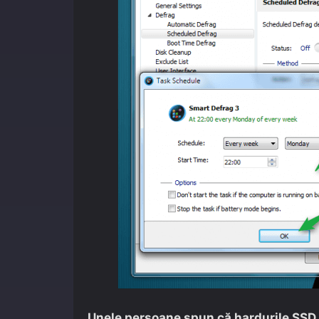
Unele persoane spun că hardurile SSD