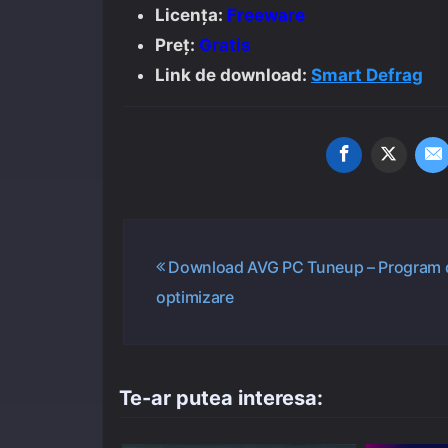
Licenţa:
Freeware
Preţ:
Gratis
Link de download:
Smart Defrag
Navigare
Download AVG PC Tuneup – Program 
optimizare
în
articole
Te-ar putea interesa: