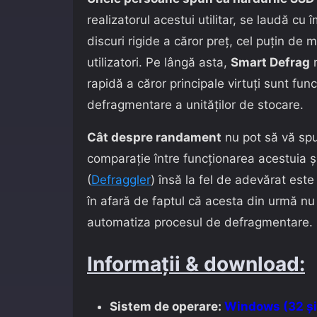
realizatorul acestui utilitar, se laudă cu 
discuri rigide a căror preţ, cel puţin de 
utilizatori. Pe lângă asta,
Smart Defrag
n
rapidă a căror principale virtuţi sunt fun
defragmentare a unităţilor de stocare.
Cât despre randament
nu pot să vă spu
comparaţie între funcţionarea acestuia şi 
(
Defraggler
) însă la fel de adevărat este
în afară de faptul că acesta din urmă nu
automatiza procesul de defragmentare.
Informaţii & download:
Sistem de operare:
Windows (32 şi 