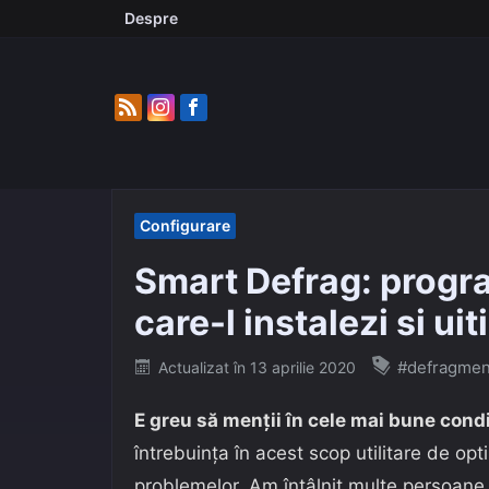
Skip
Despre
to
content
Configurare
Smart Defrag: progr
care-l instalezi si uit
Posted
#defragmen
Actualizat în
13 aprilie 2020
on
E greu să menţii în cele mai bune condi
întrebuinţa în acest scop utilitare de opt
problemelor. Am întâlnit multe persoane 