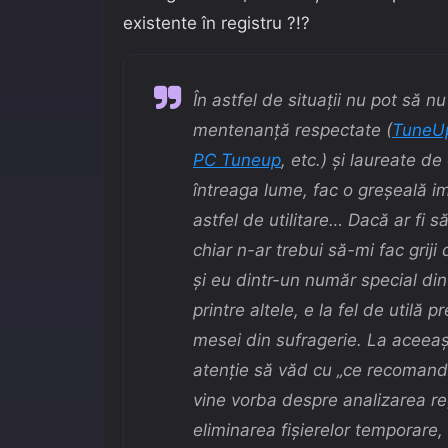
existente în registru ?!?
În astfel de situaţii nu pot să nu
mentenanţă respectate
(
TuneUp 
PC Tuneup
, etc.
) şi laureate de
întreaga lume, fac o greşeală i
astfel de utilitare… Dacă ar fi 
chiar n-ar trebui să-mi fac griji
şi eu dintr-un număr special d
printre altele, e la fel de utilă 
mesei din sufragerie. La aceeaş
atenţie să văd cu
„ce recomand
vine vorba despre analizarea r
eliminarea fişierelor temporare