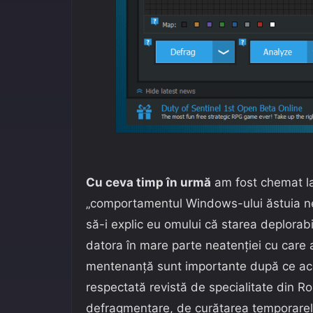
Cu ceva timp în urmă
am fost chemat la
„comportamentul Windows-ului ăstuia ne
să-i explic eu omului că starea deplorabi
datora în mare parte neatenţiei cu care 
mentenanță sunt importante după ce aces
respectată revistă de specialitate din 
defragmentare, de curățarea temporarelor,