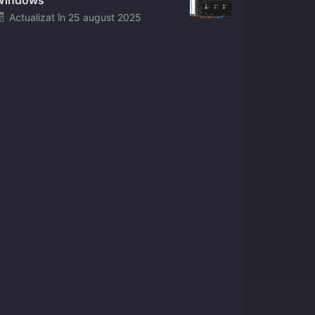
Windows
Posted
Actualizat în
25 august 2025
on