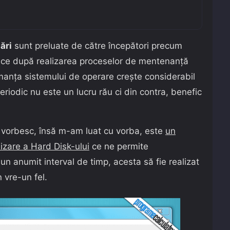
ări
sunt preluate de către începători precum
mp ce după realizarea proceselor de mentenanță
anța sistemului de operare creşte considerabil
periodic nu este un lucru rău ci din contra, benefic
ă vorbesc, însă m-am luat cu vorba, este
un
mizare a Hard Disk-ului
ce ne permite
 un anumit interval de timp, acesta să fie realizat
n vre-un fel.