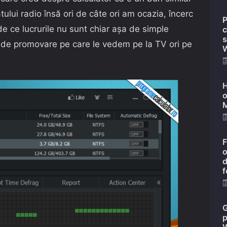
tului radio însă ori de câte ori am ocazia, încerc
P
 de ce lucrurile nu sunt chiar aşa de simple
c
s
e de promovare pe care le vedem pe la TV ori pe
W
H
o
M
F
o
d
f
G
p