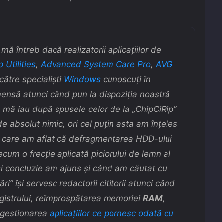
 mă întreb dacă realizatorii aplicaţiilor de
Utilities
,
Advanced System Care Pro
,
AVG
 către specialişti
Windows
cunoscuţi în
mensă atunci când pun la dispoziţia noastră
să mă iau după spusele celor de la
„ChipCiRip”
 de absolut nimic, ori cel puţin asta am înţeles
in care am aflat că defragmentarea HDD-ului
precum o frecţie aplicată piciorului de lemn al
i concluzie am ajuns şi când am căutat cu
ări”
îşi servesc redactorii cititorii atunci când
egistrului, reîmprospătarea memoriei
RAM
,
, gestionarea
aplicaţiilor ce pornesc odată cu