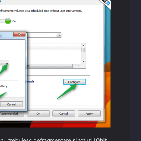
nu trebuiesc defragmentare şi totuşi
IObit
,