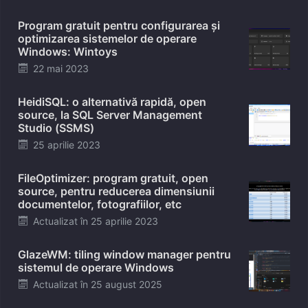
on
Program gratuit pentru configurarea și
optimizarea sistemelor de operare
Windows: Wintoys
Posted
22 mai 2023
on
HeidiSQL: o alternativă rapidă, open
source, la SQL Server Management
Studio (SSMS)
Posted
25 aprilie 2023
on
FileOptimizer: program gratuit, open
source, pentru reducerea dimensiunii
documentelor, fotografiilor, etc
Posted
Actualizat în
25 aprilie 2023
on
GlazeWM: tiling window manager pentru
sistemul de operare Windows
Posted
Actualizat în
25 august 2025
on