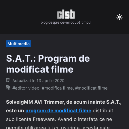
Skip
to
content
blog despre ce-mi ocupă timpul
Multimedia
S.A.T.: Program de
modificat filme
Posted
Actualizat în
13 aprilie 2020
on
#editor video
,
#modifica filme
,
#modificat filme
SolveigMM AVI Trimmer, de acum inainte S.A.T.,
este un
program de modificat filme
distribuit
sub licenta Freeware. Avand o interfata ce ne
permite utilizarea lui cu usurinta, acesta este