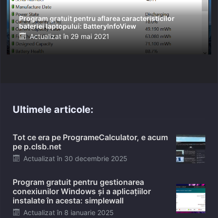
Program gratuit pentru aflarea caracteristicilor
bateriei laptopului: BatteryInfoView
Posted
Actualizat în
29 mai 2021
on
Ultimele articole:
Tot ce era pe ProgrameCalculator, e acum
pe p.clsb.net
Posted
Actualizat în
30 decembrie 2025
on
Program gratuit pentru gestionarea
conexiunilor Windows și a aplicațiilor
instalate în acesta: simplewall
Posted
Actualizat în
8 ianuarie 2025