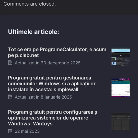
Comments are closed.
Ultimele articole:
Tot ce era pe ProgrameCalculator, e acum
pe p.clsb.net
Posted
Actualizat în
30 decembrie 2025
on
Program gratuit pentru gestionarea
conexiunilor Windows și a aplicațiilor
instalate în acesta: simplewall
Posted
Actualizat în
8 ianuarie 2025
on
Program gratuit pentru configurarea și
optimizarea sistemelor de operare
Windows: Wintoys
Posted
22 mai 2023