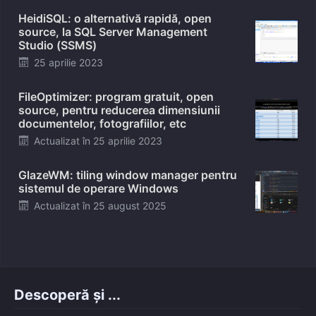
on
HeidiSQL: o alternativă rapidă, open
source, la SQL Server Management
Studio (SSMS)
Posted
25 aprilie 2023
on
FileOptimizer: program gratuit, open
source, pentru reducerea dimensiunii
documentelor, fotografiilor, etc
Posted
Actualizat în
25 aprilie 2023
on
GlazeWM: tiling window manager pentru
sistemul de operare Windows
Posted
Actualizat în
25 august 2025
on
Descoperă și ...