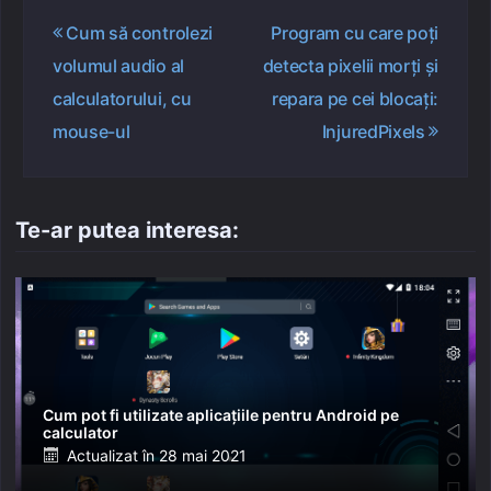
Navigare
Cum să controlezi
Program cu care poți
în
volumul audio al
detecta pixelii morți și
articole
calculatorului, cu
repara pe cei blocați:
mouse-ul
InjuredPixels
Te-ar putea interesa:
Cum pot fi utilizate aplicațiile pentru Android pe
calculator
Posted
Actualizat în
28 mai 2021
on