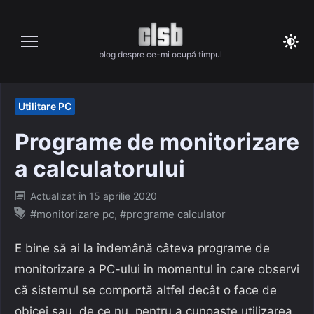
Skip
to
content
blog despre ce-mi ocupă timpul
Utilitare PC
Programe de monitorizare
a calculatorului
Posted
Actualizat în
15 aprilie 2020
on
#monitorizare pc
,
#programe calculator
E bine să ai la îndemână câteva programe de
monitorizare a PC-ului în momentul în care observi
că sistemul se comportă altfel decât o face de
obicei sau, de ce nu, pentru a cunoaște utilizarea