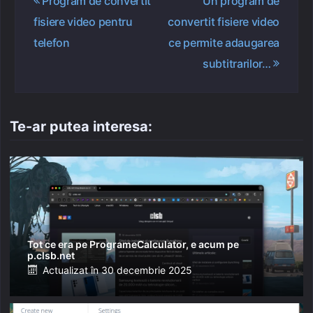
Program de convertit
Un program de
în
fisiere video pentru
convertit fisiere video
articole
telefon
ce permite adaugarea
subtitrarilor…
Te-ar putea interesa:
Tot ce era pe ProgrameCalculator, e acum pe
p.clsb.net
Posted
Actualizat în
30 decembrie 2025
on