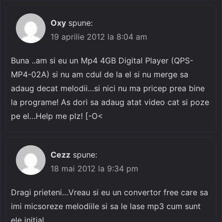
Oxy
spune:
19 aprilie 2012 la 8:04 am
Buna ..am si eu un Mp4 4GB Digital Player (QPS-
MP4-02A) si nu am cdul de la el si nu merge sa
adaug decat melodii…si nici nu ma pricep prea bine
la programe! As dori sa adaug atat video cat si poze
pe el…Help me plz! [-O<
Cezz
spune:
18 mai 2012 la 9:34 pm
Dragi prieteni…Vreau si eu un convertor free care sa
imi micsoreze melodiile si sa le lase mp3 cum sunt
ele initial