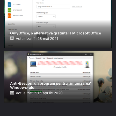
OnlyOffice, o alternativă gratuită la Microsoft Office
Posted
Actualizat în
28 mai 2021
on
Anti-Beacon, un program pentru „imunizarea”
Windows-ului
Posted
Actualizat în
15 aprilie 2020
on