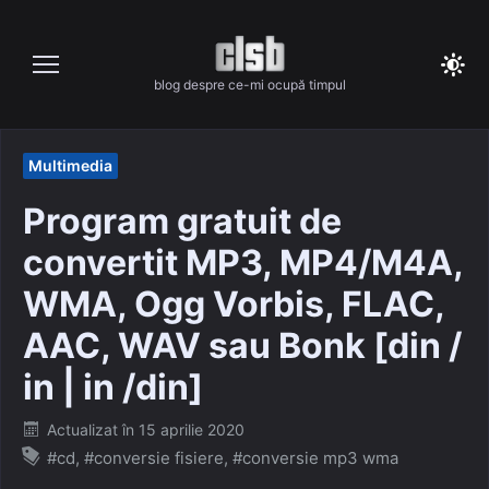
Skip
to
content
blog despre ce-mi ocupă timpul
Multimedia
Program gratuit de
convertit MP3, MP4/M4A,
WMA, Ogg Vorbis, FLAC,
AAC, WAV sau Bonk [din /
in | in /din]
Posted
Actualizat în
15 aprilie 2020
on
#cd
,
#conversie fisiere
,
#conversie mp3 wma