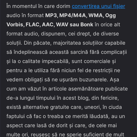
În momentul în care dorim
convertirea unui fișier
audio în format
MP3, MP4/M4A, WMA, Ogg
Vorbis, FLAC, AAC, WAV sau Bonk
în orice alt
format audio, dispunem, cei drept, de diverse
soluții. Din păcate, majoritatea soluțiilor capabile
să îndeplinească această sarcină fără complicații
și la o calitate impecabilă, sunt comerciale și
pentru a le utiliza fără niciun fel de restricții ne
vedem obligați să ne ușurăm buzunarele. Așa
cum am văzut în articole asemănătoare publicate
de-a lungul timpului în acest blog, din fericire,
există alternative gratuite care, uneori, în ciuda
faptului că fac o treaba ce merită lăudată, au un
aspect care lasă de dorit și care, de cele mai
multe ori, reușesc să ne sperie suficient de mult