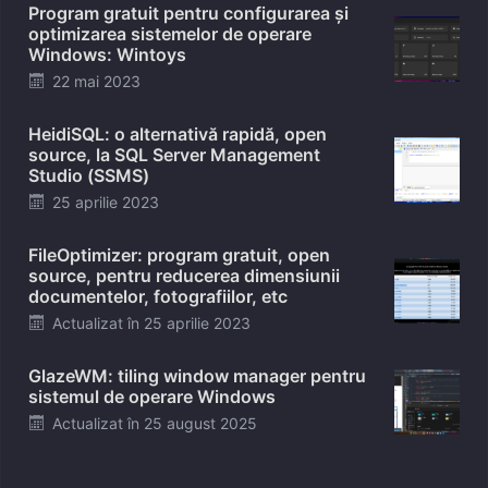
Program gratuit pentru configurarea și
optimizarea sistemelor de operare
Windows: Wintoys
Posted
22 mai 2023
on
HeidiSQL: o alternativă rapidă, open
source, la SQL Server Management
Studio (SSMS)
Posted
25 aprilie 2023
on
FileOptimizer: program gratuit, open
source, pentru reducerea dimensiunii
documentelor, fotografiilor, etc
Posted
Actualizat în
25 aprilie 2023
on
GlazeWM: tiling window manager pentru
sistemul de operare Windows
Posted
Actualizat în
25 august 2025
on