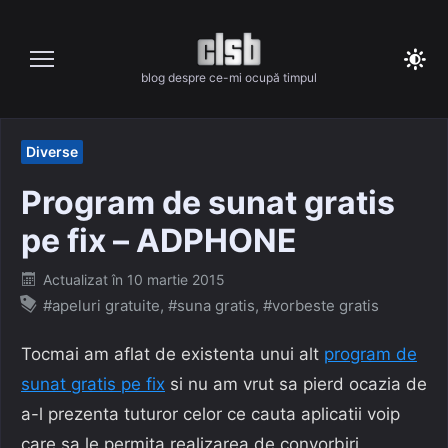
Skip
to
content
blog despre ce-mi ocupă timpul
Diverse
Program de sunat gratis
pe fix – ADPHONE
Posted
Actualizat în
10 martie 2015
on
#apeluri gratuite
,
#suna gratis
,
#vorbeste gratis
Tocmai am aflat de existenta unui alt
program de
sunat gratis pe fix
si nu am vrut sa pierd ocazia de
a-l prezenta tuturor celor ce cauta aplicatii voip
care sa le permita realizarea de convorbiri