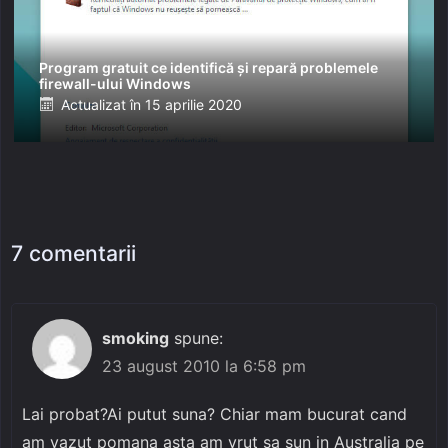
Program gratuit ce identifică și repară problemele
firewall-ului Windows
Posted
Actualizat în
15 aprilie 2020
on
7 comentarii
smoking
spune:
23 august 2010 la 6:58 pm
Lai probat?Ai putut suna? Chiar mam bucurat cand
am vazut pomana asta am vrut sa sun in Australia pe