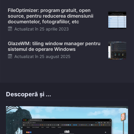
on
FileOptimizer: program gratuit, open
source, pentru reducerea dimensiunii
documentelor, fotografiilor, etc
Posted
Actualizat în
25 aprilie 2023
on
GlazeWM: tiling window manager pentru
sistemul de operare Windows
Posted
Actualizat în
25 august 2025
on
Descoperă și ...