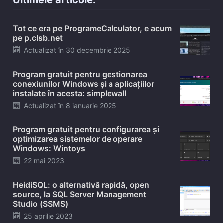
Tot ce era pe ProgrameCalculator, e acum
pe p.clsb.net
Posted
Actualizat în
30 decembrie 2025
on
Program gratuit pentru gestionarea
conexiunilor Windows și a aplicațiilor
instalate în acesta: simplewall
Posted
Actualizat în
8 ianuarie 2025
on
Program gratuit pentru configurarea și
optimizarea sistemelor de operare
Windows: Wintoys
Posted
22 mai 2023
on
HeidiSQL: o alternativă rapidă, open
source, la SQL Server Management
Studio (SSMS)
Posted
25 aprilie 2023