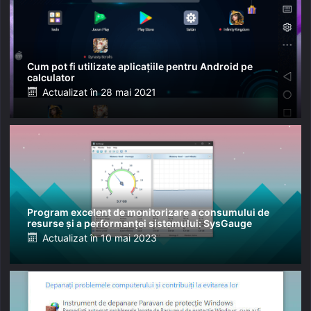
Cum pot fi utilizate aplicațiile pentru Android pe
calculator
Posted
Actualizat în
28 mai 2021
on
Program excelent de monitorizare a consumului de
resurse și a performanței sistemului: SysGauge
Posted
Actualizat în
10 mai 2023
on