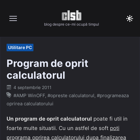
Skip
to
content
blog despre ce-mi ocupă timpul
Utilitare PC
Program de oprit
calculatorul
Posted
4 septembrie 2011
on
#AMP WinOFF
,
#opreste calculatorul
,
#programeaza
oprirea calculatorului
Un program de oprit calculatorul
poate fi util in
foarte multe situatii. Cu un astfel de soft
poti
programa oprirea calculatorului dupa finalizarea