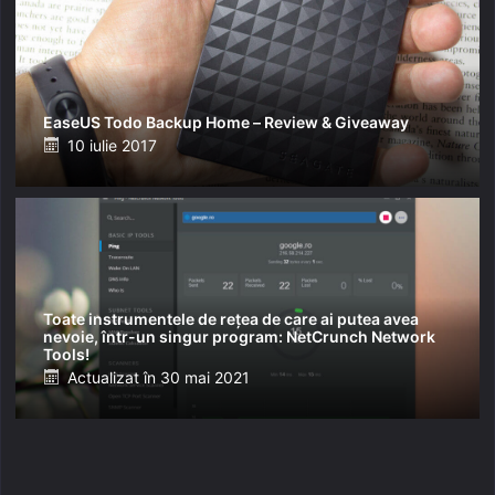
EaseUS Todo Backup Home – Review & Giveaway
Posted
10 iulie 2017
on
Toate instrumentele de rețea de care ai putea avea
nevoie, într-un singur program: NetCrunch Network
Tools!
Posted
Actualizat în
30 mai 2021
on