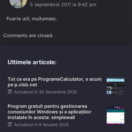
5 septembrie 2011 la 9:42 pm
Foarte util, multumesc.
Comments are closed.
Ultimele articole:
Tot ce era pe ProgrameCalculator, e acum
pe p.clsb.net
Posted
Actualizat în
30 decembrie 2025
on
Program gratuit pentru gestionarea
conexiunilor Windows și a aplicațiilor
instalate în acesta: simplewall
Posted
Actualizat în
8 ianuarie 2025
on