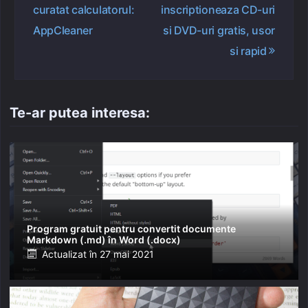
curatat calculatorul:
inscriptioneaza CD-uri
articole
AppCleaner
si DVD-uri gratis, usor
si rapid
Te-ar putea interesa:
Program gratuit pentru convertit documente
Markdown (.md) în Word (.docx)
Posted
Actualizat în
27 mai 2021
on