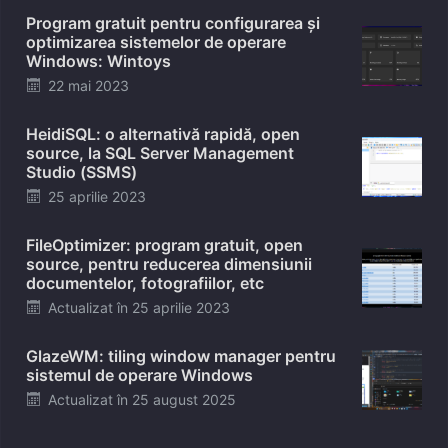
Program gratuit pentru configurarea și
optimizarea sistemelor de operare
Windows: Wintoys
Posted
22 mai 2023
on
HeidiSQL: o alternativă rapidă, open
source, la SQL Server Management
Studio (SSMS)
Posted
25 aprilie 2023
on
FileOptimizer: program gratuit, open
source, pentru reducerea dimensiunii
documentelor, fotografiilor, etc
Posted
Actualizat în
25 aprilie 2023
on
GlazeWM: tiling window manager pentru
sistemul de operare Windows
Posted
Actualizat în
25 august 2025
on