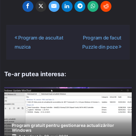
Navigare
Program de ascultat
Program de facut
în
muzica
Puzzle din poze
articole
Te-ar putea interesa:
Program gratuit pentru gestionarea actualizărilor
Windows