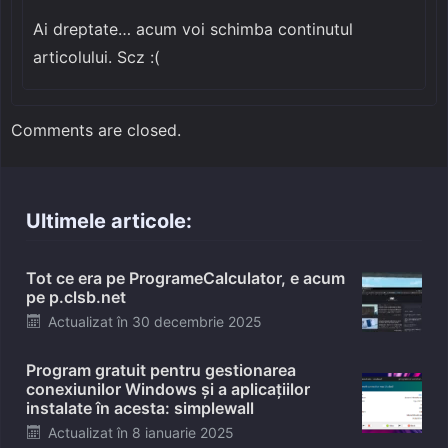
Ai dreptate… acum voi schimba continutul
articolului. Scz :(
Comments are closed.
Ultimele articole:
Tot ce era pe ProgrameCalculator, e acum
pe p.clsb.net
Posted
Actualizat în
30 decembrie 2025
on
Program gratuit pentru gestionarea
conexiunilor Windows și a aplicațiilor
instalate în acesta: simplewall
Posted
Actualizat în
8 ianuarie 2025