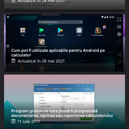
Posted
Actualizat în
28 mai 2021
on
Cum pot fi utilizate aplicațiile pentru Android pe
calculator
Posted
Actualizat în
28 mai 2021
on
Program gratuit cu care poate fi programată
deconectarea, oprirea sau repornirea calculatorului
Posted
11 iulie 2017
on