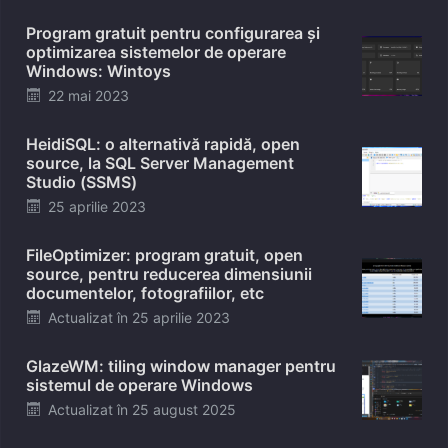
on
Program gratuit pentru configurarea și
optimizarea sistemelor de operare
Windows: Wintoys
Posted
22 mai 2023
on
HeidiSQL: o alternativă rapidă, open
source, la SQL Server Management
Studio (SSMS)
Posted
25 aprilie 2023
on
FileOptimizer: program gratuit, open
source, pentru reducerea dimensiunii
documentelor, fotografiilor, etc
Posted
Actualizat în
25 aprilie 2023
on
GlazeWM: tiling window manager pentru
sistemul de operare Windows
Posted
Actualizat în
25 august 2025
on