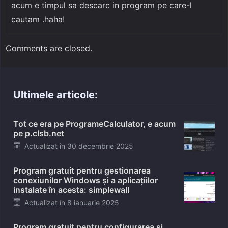
acum e timpul sa descarc in program pe care-l
cautam .haha!
Comments are closed.
Ultimele articole:
Tot ce era pe ProgrameCalculator, e acum
pe p.clsb.net
Posted
Actualizat în
30 decembrie 2025
on
Program gratuit pentru gestionarea
conexiunilor Windows și a aplicațiilor
instalate în acesta: simplewall
Posted
Actualizat în
8 ianuarie 2025
on
Program gratuit pentru configurarea și