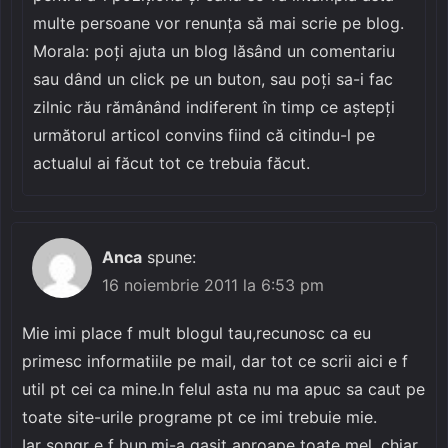
multe persoane vor renunța să mai scrie pe blog.
Morala: poți ajuta un blog lăsând un comentariu
sau dând un click pe un buton, sau poți sa-i fac
zilnic rău rămânând indiferent în timp ce aștepți
următorul articol convins fiind că citindu-l pe
actualul ai făcut tot ce trebuia făcut.
Anca
spune:
16 noiembrie 2011 la 6:53 pm
Mie imi place f mult blogul tau,recunosc ca eu
primesc informatiile pe mail, dar tot ce scrii aici e f
util pt cei ca mine.In felul asta nu ma apuc sa caut pe
toate site-urile programe pt ce imi trebuie mie.
Iar songr e f bun,mi-a gasit aproape toate mel ,chiar