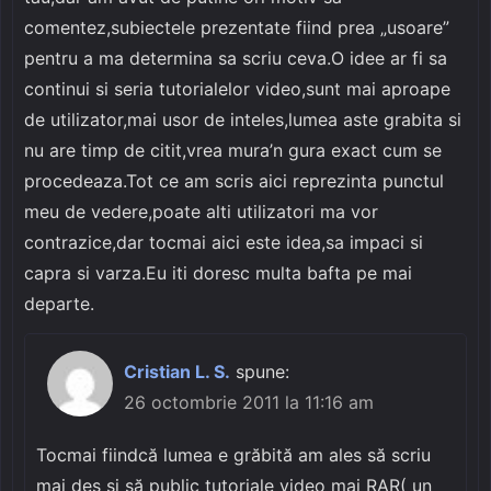
comentez,subiectele prezentate fiind prea „usoare”
pentru a ma determina sa scriu ceva.O idee ar fi sa
continui si seria tutorialelor video,sunt mai aproape
de utilizator,mai usor de inteles,lumea aste grabita si
nu are timp de citit,vrea mura’n gura exact cum se
procedeaza.Tot ce am scris aici reprezinta punctul
meu de vedere,poate alti utilizatori ma vor
contrazice,dar tocmai aici este idea,sa impaci si
capra si varza.Eu iti doresc multa bafta pe mai
departe.
Cristian L. S.
spune:
26 octombrie 2011 la 11:16 am
Tocmai fiindcă lumea e grăbită am ales să scriu
mai des și să public tutoriale video mai RAR( un