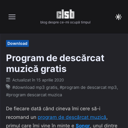
Skip
to
content
blog despre ce-mi ocupă timpul
Download
Program de descărcat
muzică gratis
Posted
Actualizat în
15 aprilie 2020
on
#download mp3 gratis
,
#program de descarcat mp3
,
#program descarcat muzica
De fiecare dată când cineva îmi cere să-i
recomand un
program de descărcat muzică
,
primul care îmi vine în minte e
Songr
, unul dintre