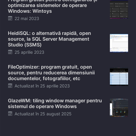
optimizarea sistemelor de operare
Windows: Wintoys
Posted
22 mai 2023
on
HeidiSQL: o alternativă rapidă, open
source, la SQL Server Management
Studio (SSMS)
Posted
25 aprilie 2023
on
FileOptimizer: program gratuit, open
source, pentru reducerea dimensiunii
documentelor, fotografiilor, etc
Posted
Actualizat în
25 aprilie 2023
on
GlazeWM: tiling window manager pentru
sistemul de operare Windows
Posted
Actualizat în
25 august 2025
on