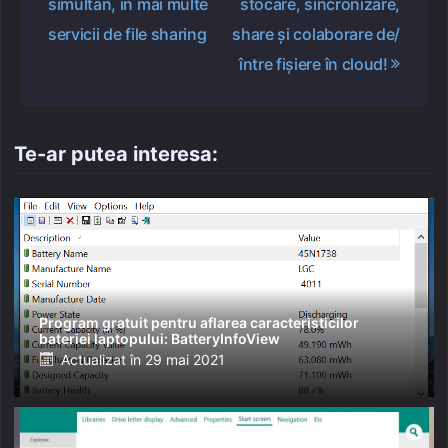
simultan, in mai multe
stocare, sincronizare,
articole
servicii de file sharing
share și colaborare de/
între fișiere în cloud!
Te-ar putea interesa:
Program gratuit pentru aflarea caracteristicilor
bateriei laptopului: BatteryInfoView
Posted
Actualizat în
29 mai 2021
on