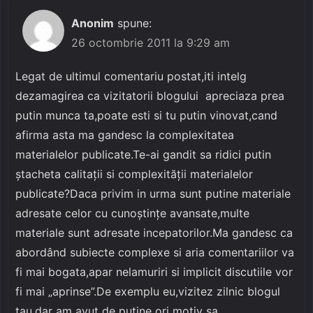
Anonim
spune:
26 octombrie 2011 la 9:29 am
Legat de ultimul comentariu postat,iti intelg
dezamagirea ca vizitatorii blogului apreciaza prea
putin munca ta,poate esti si tu putin vinovat,cand
afirma asta ma gandesc la complexitatea
materialelor publicate.Te-ai gandit sa ridici putin
ştacheta calitaţii si complexităţii materialelor
publicate?Daca privim in urma sunt putine materiale
adresate celor cu cunoştinţe avansate,multe
materiale sunt adresate incepatorilor.Ma gandesc ca
abordând subiecte complexe si aria comentariilor va
fi mai bogata,apar nelamuriri si implicit discutiile vor
fi mai „aprinse”.De exemplu eu,vizitez zilnic blogul
tau,dar am avut de putine ori motiv sa