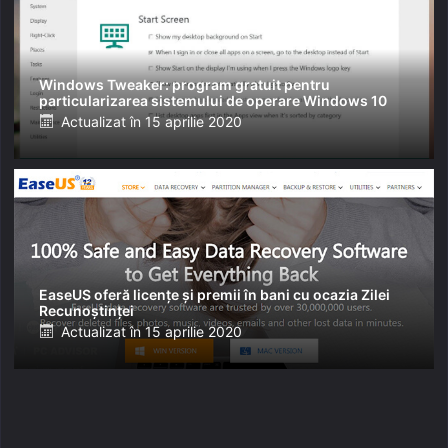
Windows Tweaker: program gratuit pentru
particularizarea sistemului de operare Windows 10
Posted
Actualizat în
15 aprilie 2020
on
EaseUS oferă licențe și premii în bani cu ocazia Zilei
Recunoștinței
Posted
Actualizat în
15 aprilie 2020
on