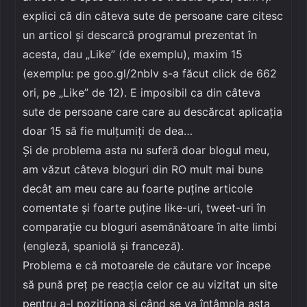
explici că din câteva sute de persoane care citesc
un articol și descarcă programul prezentat în
acesta, dau „Like” (de exemplu), maxim 15
(exemplu: pe goo.gl/2nbIv s-a făcut click de 662
ori, pe „Like” de 12). E imposibil ca din câteva
sute de persoane care care au descărcat aplicația
doar 15 să fie mulțumiți de dea…
Și de problema asta nu suferă doar blogul meu,
am văzut câteva bloguri din RO mult mai bune
decât am meu care au foarte puține articole
comentate și foarte puține like-uri, tweet-uri în
comparație cu bloguri asemănătoare în alte limbi
(engleză, spaniolă și franceză).
Problema e că motoarele de căutare vor începe
să pună preț pe reacția celor ce au vizitat un site
pentru a-l poziționa și când se va întâmpla asta