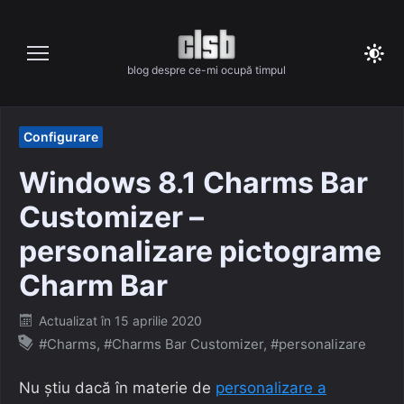
Skip
to
content
blog despre ce-mi ocupă timpul
Configurare
Windows 8.1 Charms Bar
Customizer –
personalizare pictograme
Charm Bar
Posted
Actualizat în
15 aprilie 2020
on
#Charms
,
#Charms Bar Customizer
,
#personalizare
Nu știu dacă în materie de
personalizare a