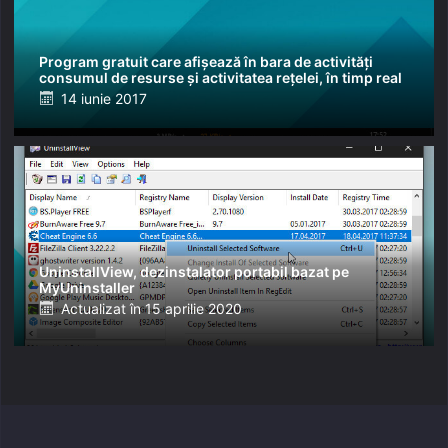
Program gratuit care afișează în bara de activități
consumul de resurse și activitatea rețelei, în timp real
Posted
14 iunie 2017
on
UninstallView, dezinstalator portabil bazat pe
MyUninstaller
Posted
Actualizat în
15 aprilie 2020
on