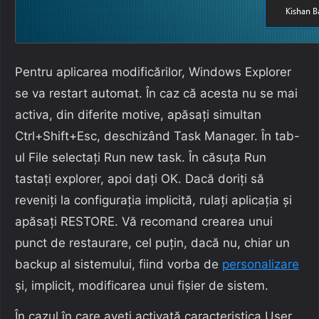
Pentru aplicarea modificărilor, Windows Explorer
se va restart automat. În caz că acesta nu se mai
activa, din diferite motive, apăsați simultan
Ctrl+Shift+Esc, deschizând Task Manager. În tab-
ul File selectați Run new task. În căsuța Run
tastați explorer, apoi dați OK. Dacă doriți să
reveniți la configurația implicită, rulați aplicația și
apăsați RESTORE. Vă recomand crearea unui
punct de restaurare, cel puțin, dacă nu, chiar un
backup al sistemului, fiind vorba de
personalizare
și, implicit, modificarea unui fișier de sistem.
În cazul în care aveți activată caracteristica User