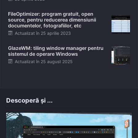
on
FileOptimizer: program gratuit, open
source, pentru reducerea dimensiunii
documentelor, fotografiilor, etc
Posted
Actualizat în
25 aprilie 2023
on
GlazeWM: tiling window manager pentru
sistemul de operare Windows
Posted
Actualizat în
25 august 2025
on
Descoperă și ...