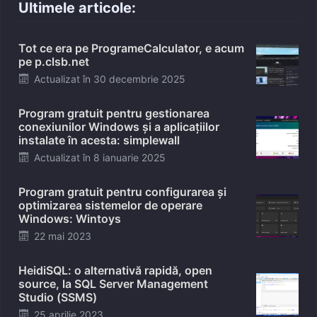
Ultimele articole:
Tot ce era pe ProgrameCalculator, e acum
pe p.clsb.net
Posted
Actualizat în
30 decembrie 2025
on
Program gratuit pentru gestionarea
conexiunilor Windows și a aplicațiilor
instalate în acesta: simplewall
Posted
Actualizat în
8 ianuarie 2025
on
Program gratuit pentru configurarea și
optimizarea sistemelor de operare
Windows: Wintoys
Posted
22 mai 2023
on
HeidiSQL: o alternativă rapidă, open
source, la SQL Server Management
Studio (SSMS)
Posted
25 aprilie 2023