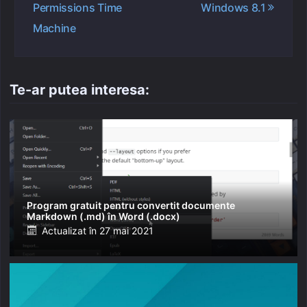
Permissions Time
Windows 8.1
Machine
Te-ar putea interesa:
Program gratuit pentru convertit documente
Markdown (.md) în Word (.docx)
Posted
Actualizat în
27 mai 2021
on