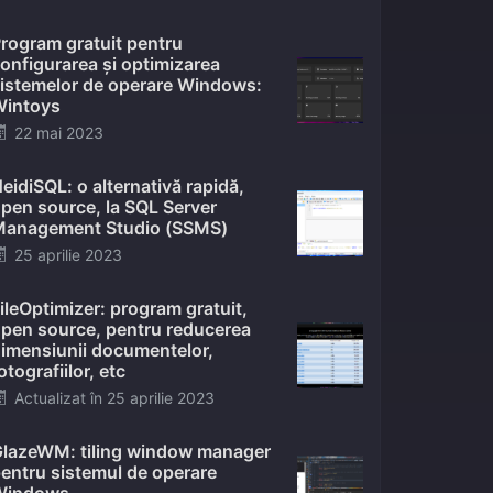
on
rogram gratuit pentru
onfigurarea și optimizarea
istemelor de operare Windows:
intoys
Posted
22 mai 2023
on
eidiSQL: o alternativă rapidă,
pen source, la SQL Server
anagement Studio (SSMS)
Posted
25 aprilie 2023
on
ileOptimizer: program gratuit,
pen source, pentru reducerea
imensiunii documentelor,
otografiilor, etc
Posted
Actualizat în
25 aprilie 2023
on
lazeWM: tiling window manager
entru sistemul de operare