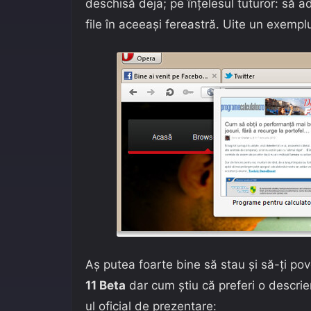
deschisă deja; pe înțelesul tuturor: să 
file în aceeași fereastră. Uite un exempl
Aș putea foarte bine să stau și să-ți p
11 Beta
dar cum știu că preferi o descrie
ul oficial de prezentare: