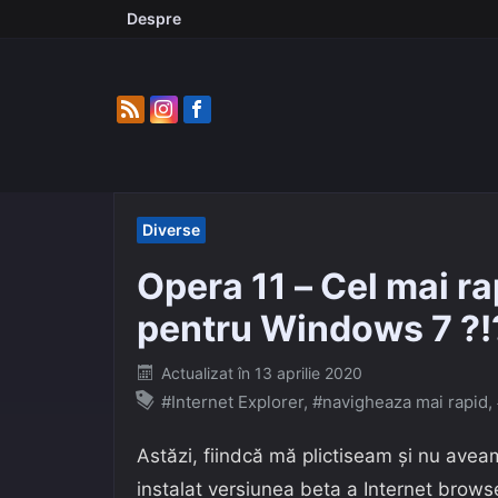
Skip
Despre
to
content
Diverse
Opera 11 – Cel mai r
pentru Windows 7 ?!
Posted
Actualizat în
13 aprilie 2020
on
#Internet Explorer
,
#navigheaza mai rapid
,
Astăzi, fiindcă mă plictiseam și nu ave
instalat versiunea beta a Internet brows