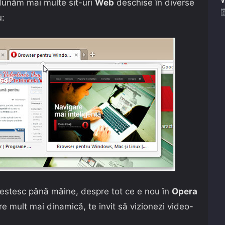
adunăm mai multe sit-uri
Web
deschise în diverse
u:
ovestesc până mâine, despre tot ce e nou în
Opera
re mult mai dinamică, te invit să vizionezi video-