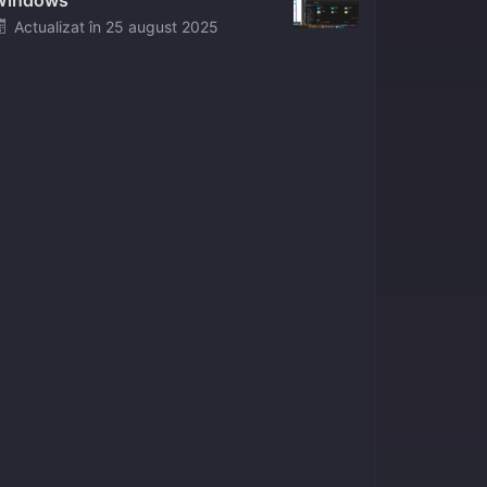
Windows
Posted
Actualizat în
25 august 2025
on