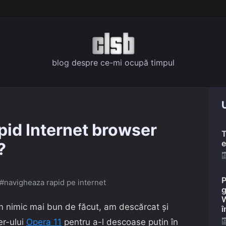
blog despre ce-mi ocupă timpul
U
apid Internet browser
T
e
?
P
#navigheaza rapid pe internet
g
W
am nimic mai bun de făcut, am descărcat și
î
er-ului
Opera 11
pentru a-l descoase puțin în