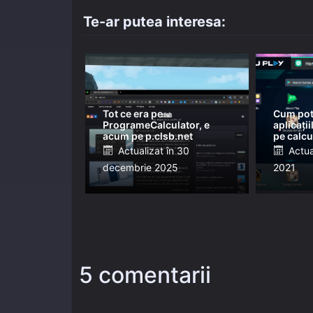
Te-ar putea interesa:
Tot ce era pe
Cum pot 
ProgrameCalculator, e
aplicați
acum pe p.clsb.net
pe calcu
Posted
Post
Actualizat în
30
Actua
decembrie 2025
on
2021
on
5 comentarii