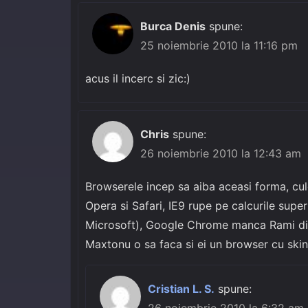
Burca Denis
spune:
25 noiembrie 2010 la 11:16 pm
acus il incerc si zic:)
Chris
spune:
26 noiembrie 2010 la 12:43 am
Browserele incep sa aiba aceasi forma, culo
Opera si Safari, IE9 rupe pe calcurile supe
Microsoft), Google Chrome manca Rami dir
Maxtonu o sa faca si ei un browser cu skinur
Cristian L. S.
spune: