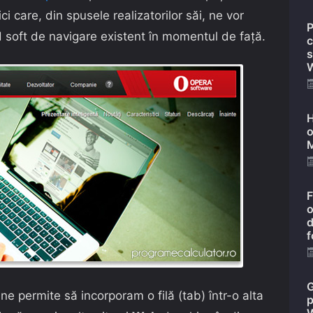
ci care, din spusele realizatorilor săi, ne vor
P
d soft de navigare existent în momentul de față.
c
s
W
H
o
M
F
o
d
f
G
ne permite să incorporam o filă (tab) într-o alta
p