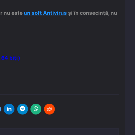
r nu este
un soft Antivirus
și în consecință, nu
64 biți)