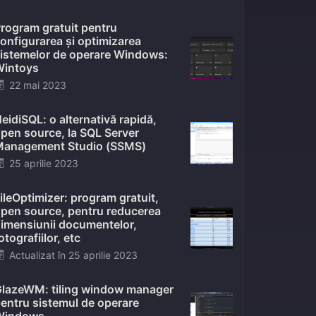
on
rogram gratuit pentru
onfigurarea și optimizarea
istemelor de operare Windows:
intoys
Posted
22 mai 2023
on
eidiSQL: o alternativă rapidă,
pen source, la SQL Server
anagement Studio (SSMS)
Posted
25 aprilie 2023
on
ileOptimizer: program gratuit,
pen source, pentru reducerea
imensiunii documentelor,
otografiilor, etc
Posted
Actualizat în
25 aprilie 2023
on
lazeWM: tiling window manager
entru sistemul de operare