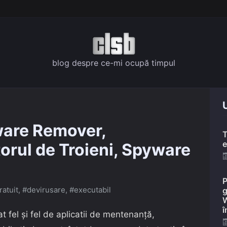
blog despre ce-mi ocupă timpul
U
are Remover,
T
e
orul de Troieni, Spyware
P
ratuit
,
#devirusare
,
#executabil
g
W
î
fel şi fel de aplicatii de mentenanţă,