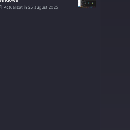
Windows
Posted
Actualizat în
25 august 2025
on