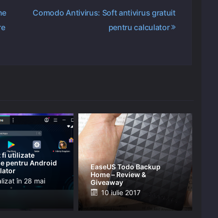
ne
Comodo Antivirus: Soft antivirus gratuit
re
pentru calculator
fi utilizate
ile pentru Android
EaseUS Todo Backup
lator
Home – Review &
ed
lizat în
28 mai
Giveaway
Posted
10 iulie 2017
on