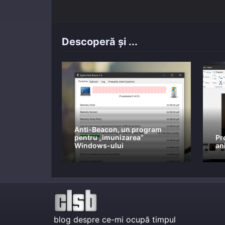
Descoperă și ...
Anti-Beacon, un program
pentru „imunizarea”
Pr
Windows-ului
ani
blog despre ce-mi ocupă timpul