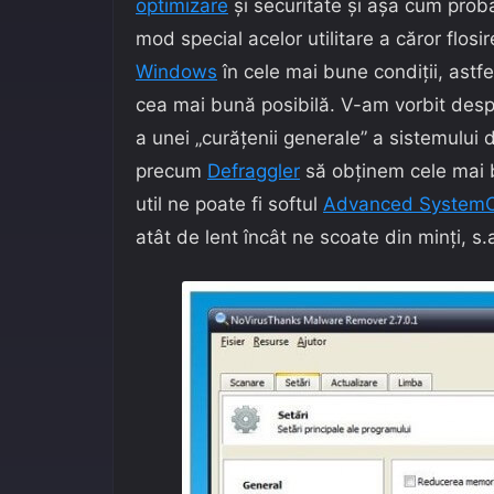
optimizare
şi securitate şi aşa cum proba
mod special acelor utilitare a căror flo
Windows
în cele mai bune condiţii, astfe
cea mai bună posibilă. V-am vorbit des
a unei „curăţenii generale” a sistemului 
precum
Defraggler
să obţinem cele mai b
util ne poate fi softul
Advanced System
atât de lent încât ne scoate din minţi, s.