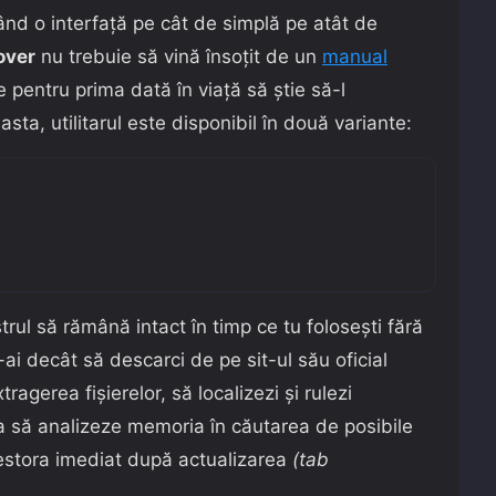
şând o interfaţă pe cât de simplă pe atât de
over
nu trebuie să vină însoţit de un
manual
pentru prima dată în viaţă să ştie să-l
sta, utilitarul este disponibil în două variante:
trul să rămână intact în timp ce tu folosești fără
 n-ai decât să descarci de pe sit-ul său oficial
tragerea fișierelor, să localizezi și rulezi
a să analizeze memoria în căutarea de posibile
cestora imediat după actualizarea
(tab