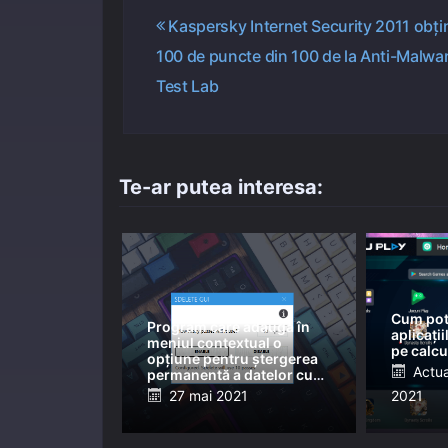
Navigare
Kaspersky Internet Security 2011 obţi
100 de puncte din 100 de la Anti-Malwa
în
Test Lab
articole
Te-ar putea interesa:
Cum pot 
Program care adaugă în
aplicați
meniul contextual o
pe calcu
opțiune pentru ștergerea
Post
Actua
permanentă a datelor cu
SDelete
Posted
27 mai 2021
2021
on
on