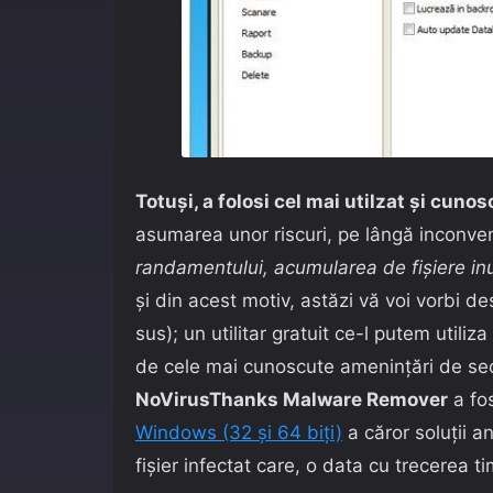
Totuşi, a folosi cel mai utilzat şi cun
asumarea unor riscuri, pe lângă inconve
randamentului, acumularea de fişiere inu
şi din acest motiv, astăzi vă voi vorbi d
sus); un utilitar gratuit ce-l putem util
de cele mai cunoscute ameninţări de se
NoVirusThanks Malware Remover
a fos
Windows (32 şi 64 biţi)
a căror soluţii a
fişier infectat care, o data cu trecerea ti