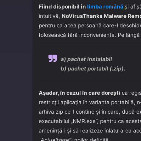
Fiind disponibil în
limba rom
â
nă
şi afi
intuitivă,
NoVirusThanks Malware Rem
pentru ca acea persoană care-l deschide 
folosească fără inconveniente. Pe lângă a
a) pachet instalabil
b) pachet portabil (.zip).
Așadar, în cazul în care dorești
ca regis
restricții aplicația în varianta portabilă,
arhiva zip ce-l conține și în care, după ex
executabilul „NMR.exe”, pentru ca acest
amenințări și să realizeze înlăturarea a
„Actualizare”)
noilor definiții.