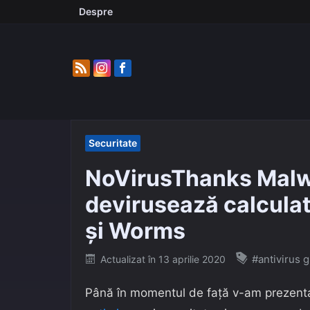
Skip
Despre
to
content
Securitate
NoVirusThanks Malw
devirusează calculat
şi Worms
Posted
#antivirus g
Actualizat în
13 aprilie 2020
on
Până în momentul de faţă v-am prezentat 