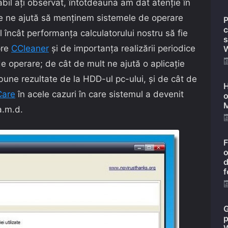
bil aţi observat, întotdeauna am dat atenţie în
sire ne ajută să menţinem sistemele de operare
P
c
l încât performanţa calculatorului nostru să fie
s
pre
CCleaner
și de importanţa realizării periodice
W
de operare; de cât de mult ne ajută o aplicaţie
une rezultate de la HDD-ul pc-ului, și de cât de
H
Care
în acele cazuri în care sistemul a devenit
o
M
a.m.d.
F
o
d
f
G
p