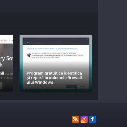
mii
Program gratuit ce identifică
și repară problemele firewall-
ului Windows