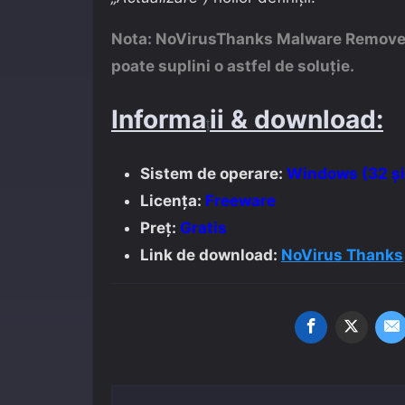
Nota:
NoVirusThanks Malware Remove
poate suplini o astfel de soluție.
Informa
ii & download:
ț
Sistem de operare:
Windows (32 și 
Licența:
Freeware
Preț:
Gratis
Link de download:
NoVirus Thanks