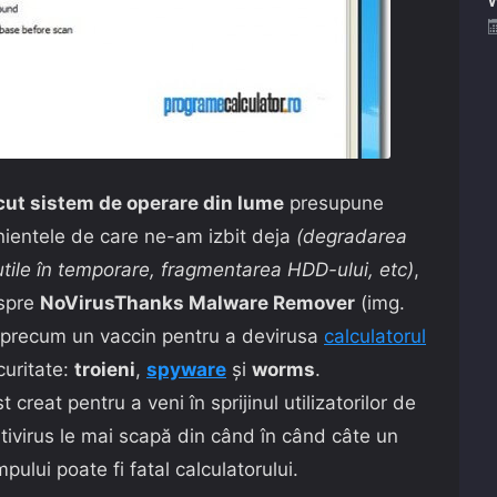
oscut sistem de operare din lume
presupune
nientele de care ne-am izbit deja
(degradarea
tile în temporare, fragmentarea HDD-ului, etc)
,
espre
NoVirusThanks Malware Remover
(img.
iza precum un vaccin pentru a devirusa
calculatorul
curitate:
troieni
,
spyware
şi
worms
.
t creat pentru a veni în sprijinul utilizatorilor de
ntivirus le mai scapă din când în când câte un
mpului poate fi fatal calculatorului.