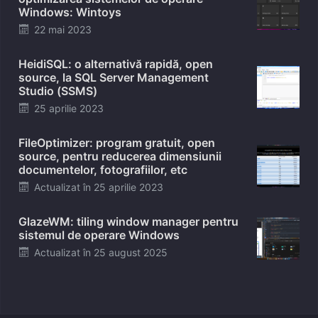
Windows: Wintoys
Posted
22 mai 2023
on
HeidiSQL: o alternativă rapidă, open
source, la SQL Server Management
Studio (SSMS)
Posted
25 aprilie 2023
on
FileOptimizer: program gratuit, open
source, pentru reducerea dimensiunii
documentelor, fotografiilor, etc
Posted
Actualizat în
25 aprilie 2023
on
GlazeWM: tiling window manager pentru
sistemul de operare Windows
Posted
Actualizat în
25 august 2025
on