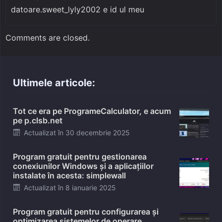
datoare.sweet_lyly2002 e id ul meu
Comments are closed.
Ultimele articole:
Tot ce era pe ProgrameCalculator, e acum
pe p.clsb.net
Posted
Actualizat în
30 decembrie 2025
on
Program gratuit pentru gestionarea
conexiunilor Windows și a aplicațiilor
instalate în acesta: simplewall
Posted
Actualizat în
8 ianuarie 2025
on
Program gratuit pentru configurarea și
optimizarea sistemelor de operare