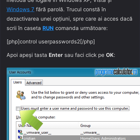
Windows 7
fără parolă. Trucul constă în
dezactivarea unei opțiuni, spre care ai acces dacă
scrii în caseta
RUN
comanda următoare:
[php]control userpasswords2[/php]
Apoi apeși tasta
Enter
sau faci click pe
OK
: