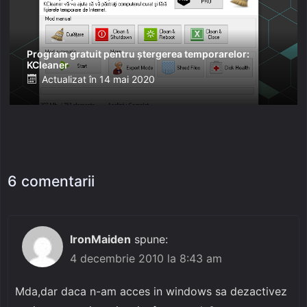
Program gratuit pentru ștergerea temporarelor:
KCleaner
Posted
Actualizat în
14 mai 2020
on
6 comentarii
IronMaiden
spune:
4 decembrie 2010 la 8:43 am
Mda,dar daca n-am acces in windows sa dezactivez