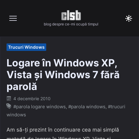
Skip
to
content
blog despre ce-mi ocupă timpul
Trucuri Windows
Logare în Windows XP,
Vista și Windows 7 fără
parolă
Posted
4 decembrie 2010
on
#parola logare windows
,
#parola windows
,
#trucuri
windows
Am să-ți prezint în continuare cea mai simplă
metodă de logare în Windows XP, Vista și