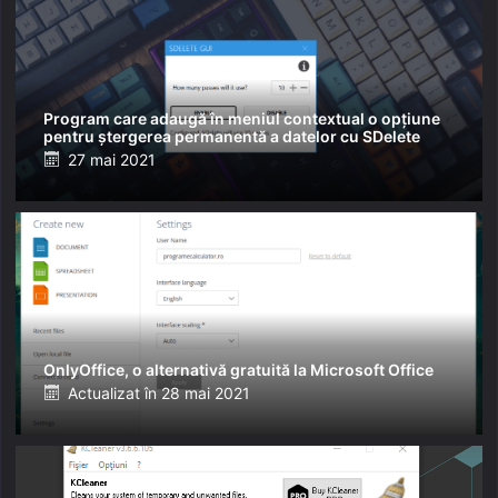
Program care adaugă în meniul contextual o opțiune
pentru ștergerea permanentă a datelor cu SDelete
Posted
27 mai 2021
on
OnlyOffice, o alternativă gratuită la Microsoft Office
Posted
Actualizat în
28 mai 2021
on