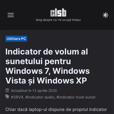
Skip
to
content
blog despre ce-mi ocupă timpul
Utilitare PC
Indicator de volum al
sunetului pentru
Windows 7, Windows
Vista și Windows XP
Posted
Actualizat în
13 aprilie 2020
on
#3RVX
,
#indicator audio
,
#indicator nivel sunet
Chiar dacă laptop-ul dispune de propriul indicator