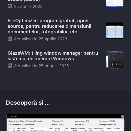
Posted
25 aprilie 2023
on
FileOptimizer: program gratuit, open
source, pentru reducerea dimensiunii
documentelor, fotografiilor, etc
Posted
Actualizat în
25 aprilie 2023
on
GlazeWM: tiling window manager pentru
sistemul de operare Windows
Posted
Actualizat în
25 august 2025
on
Descoperă și ...