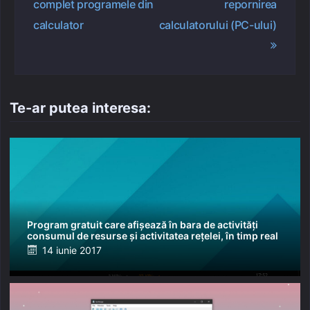
complet programele din
repornirea
articole
calculator
calculatorului (PC-ului)
Te-ar putea interesa:
Program gratuit care afișează în bara de activități
consumul de resurse și activitatea rețelei, în timp real
Posted
14 iunie 2017
on