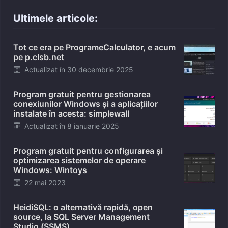
Ultimele articole:
Tot ce era pe ProgrameCalculator, e acum
pe p.clsb.net
Posted
Actualizat în
30 decembrie 2025
on
Program gratuit pentru gestionarea
conexiunilor Windows și a aplicațiilor
instalate în acesta: simplewall
Posted
Actualizat în
8 ianuarie 2025
on
Program gratuit pentru configurarea și
optimizarea sistemelor de operare
Windows: Wintoys
Posted
22 mai 2023
on
HeidiSQL: o alternativă rapidă, open
source, la SQL Server Management
Studio (SSMS)