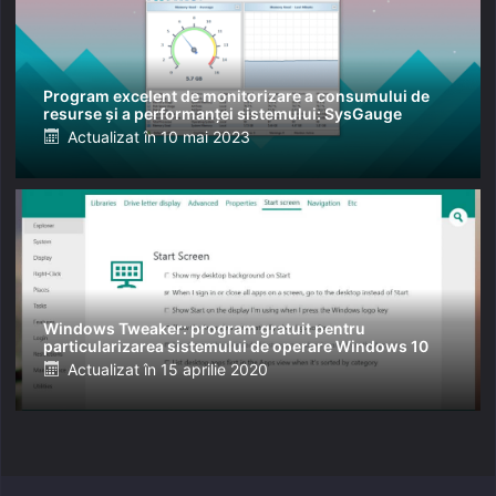
Program excelent de monitorizare a consumului de
resurse și a performanței sistemului: SysGauge
Posted
Actualizat în
10 mai 2023
on
Windows Tweaker: program gratuit pentru
particularizarea sistemului de operare Windows 10
Posted
Actualizat în
15 aprilie 2020
on