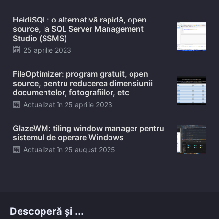
on
HeidiSQL: o alternativă rapidă, open
source, la SQL Server Management
Studio (SSMS)
Posted
25 aprilie 2023
on
FileOptimizer: program gratuit, open
source, pentru reducerea dimensiunii
documentelor, fotografiilor, etc
Posted
Actualizat în
25 aprilie 2023
on
GlazeWM: tiling window manager pentru
sistemul de operare Windows
Posted
Actualizat în
25 august 2025
on
Descoperă și ...