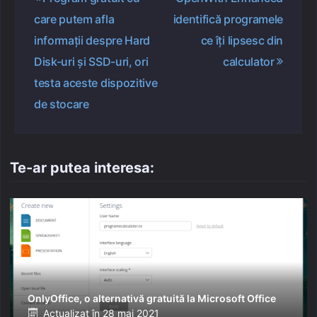
în
care putem afla
identifică programele
articole
informații despre Hard
ce îți lipsesc din
Disk-uri și SSD-uri, ori
calculator
testa aceste dispozitive
de stocare
Te-ar putea interesa:
OnlyOffice, o alternativă gratuită la Microsoft Office
Posted
Actualizat în
28 mai 2021