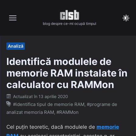
Skip
to
content
blog despre ce-mi ocupă timpul
Analiză
Identifică modulele de
memorie RAM instalate în
calculator cu RAMMon
Posted
Actualizat în
13 aprilie 2020
on
#identifica tipul de memorie RAM
,
#programe de
analizat memoria RAM
,
#RAMMon
Cel puțin teoretic, dacă modulele de
memorie
RAM
au aceleași caracteristici, acestea n-ar