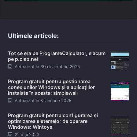
Ultimele articole:
Tot ce era pe ProgrameCalculator, e acum
pe p.clsb.net
Posted
Actualizat în
30 decembrie 2025
on
Program gratuit pentru gestionarea
conexiunilor Windows și a aplicațiilor
instalate în acesta: simplewall
Posted
Actualizat în
8 ianuarie 2025
on
Program gratuit pentru configurarea și
optimizarea sistemelor de operare
Windows: Wintoys
Posted
22 mai 2023