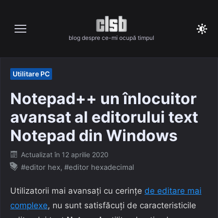
Skip
to
content
blog despre ce-mi ocupă timpul
Utilitare PC
Notepad++ un înlocuitor
avansat al editorului text
Notepad din Windows
Posted
Actualizat în
12 aprilie 2020
on
#editor hex
,
#editor hexadecimal
Utilizatorii mai avansați cu cerințe
de editare mai
complexe
, nu sunt satisfăcuți de caracteristicile