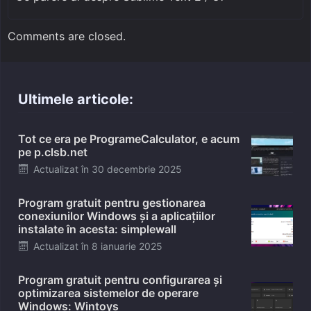
Comments are closed.
Ultimele articole:
Tot ce era pe ProgrameCalculator, e acum
pe p.clsb.net
Posted
Actualizat în
30 decembrie 2025
on
Program gratuit pentru gestionarea
conexiunilor Windows și a aplicațiilor
instalate în acesta: simplewall
Posted
Actualizat în
8 ianuarie 2025
on
Program gratuit pentru configurarea și
optimizarea sistemelor de operare
Windows: Wintoys