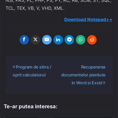
NSI, PAS, PL, PHP, PS, PY, RC, RB, SCM, ST, SQL,
TCL, TEX, VB, V, VHD, XML.
Download Notepad++
Navigare
Program de stins /
Recuperarea
în
oprit calculatorul
documentelor pierdute
articole
in Word si Excel
Te-ar putea interesa: