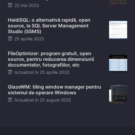
Posted
22 mai 2023
on
HeidiSQL: o alternativă rapidă, open
source, la SQL Server Management
Studio (SSMS)
Posted
25 aprilie 2023
on
FileOptimizer: program gratuit, open
source, pentru reducerea dimensiunii
documentelor, fotografiilor, etc
Posted
Actualizat în
25 aprilie 2023
on
GlazeWM: tiling window manager pentru
sistemul de operare Windows
Posted
Actualizat în
25 august 2025
on