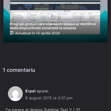
Program gratuit care scanează rețeaua și identifică
toate dispozitivele conectate la aceasta
Posted
Actualizat în
15 aprilie 2020
on
1 comentariu
Erpel
spune:
8 august 2015 la 3:31 pm
Ce parere ai despre Sublime Text 2 / 3?