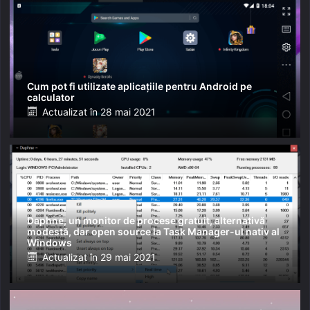
Cum pot fi utilizate aplicațiile pentru Android pe
calculator
Posted
Actualizat în
28 mai 2021
on
Daphne, un monitor de procese gratuit, alternativă
modestă, dar open source la Task Manager-ul nativ al
Windows
Posted
Actualizat în
29 mai 2021
on