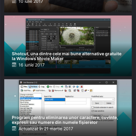
Posted
10 iulie 2017
on
Shotcut, una dintre cele mai bune alternative gratuite
la Windows Movie Maker
Posted
16 iunie 2017
on
Program pentru eliminarea unor caractere, cuvinte,
expresii sau numere din numele fișierelor
Posted
Actualizat în
21 martie 2017