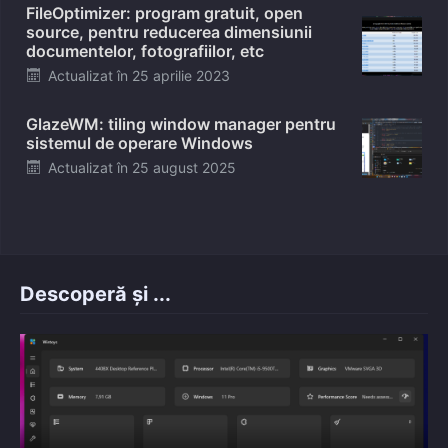
FileOptimizer: program gratuit, open
source, pentru reducerea dimensiunii
documentelor, fotografiilor, etc
Posted
Actualizat în
25 aprilie 2023
on
GlazeWM: tiling window manager pentru
sistemul de operare Windows
Posted
Actualizat în
25 august 2025
on
Descoperă și ...