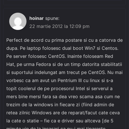
hoinar
spune:
22 martie 2012 la 12:09 pm
Perfect de acord cu prima postare si cu a catorva de
dupa. Pe laptop folosesc dual boot Win7 si Centos.
Pe server folosesc CentOS. Inainte foloseam Red
Hat, pe urma Fedora si de un timp datorita stabilitatii
si suportului indelungat am trecut pe CentOS. Nu mai
vorbesc ca am avut un Pentrium III cu linux si s-a
topit coolerul de pe procesorul Intel si serverul a
mers bine mersi fara sa dea vreo scama asa cum ne
trezim de la windows in fiecare zi (fiind admin de
retea zilnic Windows are de reparat/facut cate ceva
la cate o statie – fie ca e driver sau altceva [de 5
minute vin de la incasari ca nu-i mai tipareste