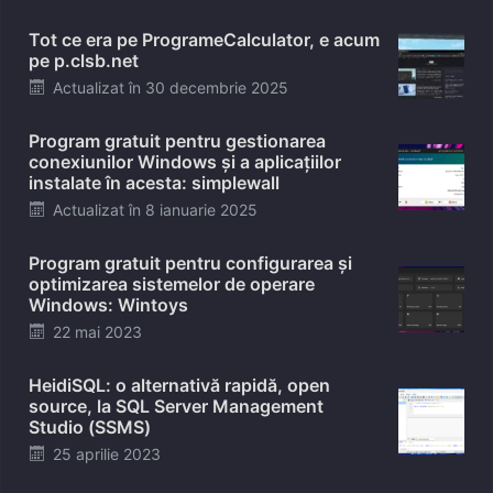
Tot ce era pe ProgrameCalculator, e acum
pe p.clsb.net
Posted
Actualizat în
30 decembrie 2025
on
Program gratuit pentru gestionarea
conexiunilor Windows și a aplicațiilor
instalate în acesta: simplewall
Posted
Actualizat în
8 ianuarie 2025
on
Program gratuit pentru configurarea și
optimizarea sistemelor de operare
Windows: Wintoys
Posted
22 mai 2023
on
HeidiSQL: o alternativă rapidă, open
source, la SQL Server Management
Studio (SSMS)
Posted
25 aprilie 2023
on