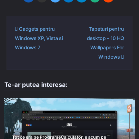
Navigare
Gadgets pentru
Tapeturi pentru
în
Windows XP, Vista si
desktop – 10 HQ
articole
Windows 7
Wallpapers For
Windows
Te-ar putea interesa:
Tot ce era pe ProgrameCalculator, e acum pe