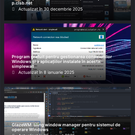
p.clsb.net
Posted
Actualizat în
30 decembrie 2025
on
Program gratuit pentru gestionarea conexiunilor
Windows și a aplicațiilor instalate în acesta:
simplewall
Posted
Actualizat în
8 ianuarie 2025
on
GlazeWM: tiling window manager pentru sistemul de
operare Windows