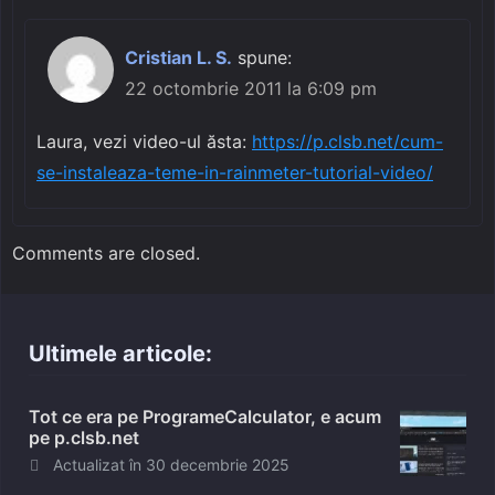
Cristian L. S.
spune:
22 octombrie 2011 la 6:09 pm
Laura, vezi video-ul ăsta:
https://p.clsb.net/cum-
se-instaleaza-teme-in-rainmeter-tutorial-video/
Comments are closed.
Ultimele articole:
Tot ce era pe ProgrameCalculator, e acum
pe p.clsb.net
Posted
Actualizat în
30 decembrie 2025
on