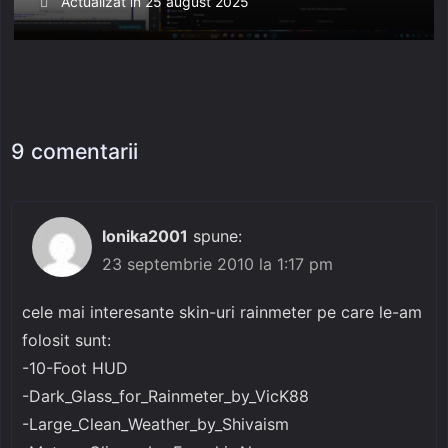
Posted
Actualizat în
25 august 2025
on
9 comentarii
Ionika2001
spune:
23 septembrie 2010 la 1:17 pm
cele mai interesante skin-uri rainmeter pe care le-am
folosit sunt:
-10-Foot HUD
-Dark_Glass_for_Rainmeter_by_VicK88
-Large_Clean_Weather_by_Shivaism