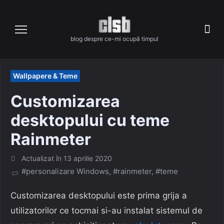
Skip
to
content
blog despre ce-mi ocupă timpul
Wallpapere & Teme
Customizarea
desktopului cu teme
Rainmeter
Posted
Actualizat în
13 aprilie 2020
on
#personalizare Windows
,
#rainmeter
,
#teme
Customizarea desktopului este prima grija a
utilizatorilor ce tocmai si-au instalat sistemul de