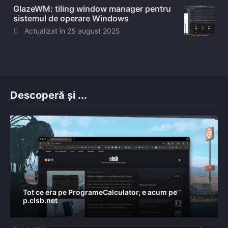
GlazeWM: tiling window manager pentru
sistemul de operare Windows
Posted
Actualizat în
25 august 2025
on
Descoperă și ...
Tot ce era pe ProgrameCalculator, e acum pe
p.clsb.net