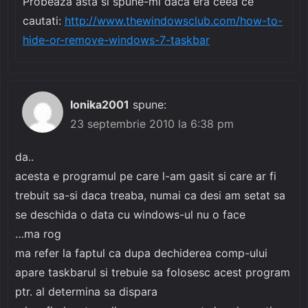
Probeaza asta si spune-mi daca era ceea ce
cautati:
http://www.thewindowsclub.com/how-to-
hide-or-remove-windows-7-taskbar
Ionika2001
spune:
23 septembrie 2010 la 6:38 pm
da..
acesta e programul pe care l-am gasit si care ar fi
trebuit sa-si daca treaba, numai ca desi am setat sa
se deschida o data cu windows-ul nu o face
…ma rog
ma refer la faptul ca dupa dechiderea comp-ului
apare taskbarul si trebuie sa folosesc acest program
ptr. al determina sa dispara