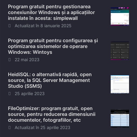
Program gratuit pentru gestionarea
conexiunilor Windows și a aplicațiilor
instalate în acesta: simplewall
Posted
Actualizat în
8 ianuarie 2025
on
Program gratuit pentru configurarea și
optimizarea sistemelor de operare
Windows: Wintoys
Posted
22 mai 2023
on
HeidiSQL: o alternativă rapidă, open
source, la SQL Server Management
Studio (SSMS)
Posted
25 aprilie 2023
on
FileOptimizer: program gratuit, open
source, pentru reducerea dimensiunii
documentelor, fotografiilor, etc
Posted
Actualizat în
25 aprilie 2023
on