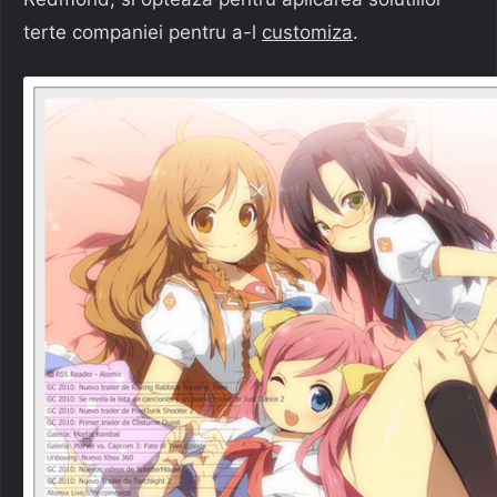
terte companiei pentru a-l
customiza
.