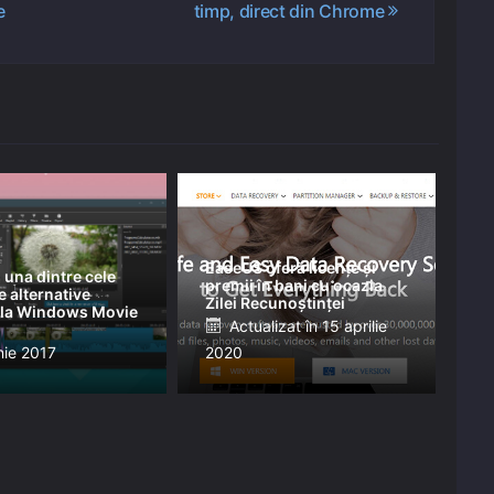
e
timp, direct din Chrome
EaseUS oferă licențe și
 una dintre cele
premii în bani cu ocazia
 alternative
Zilei Recunoștinței
e la Windows Movie
Posted
Actualizat în
15 aprilie
ed
nie 2017
2020
on