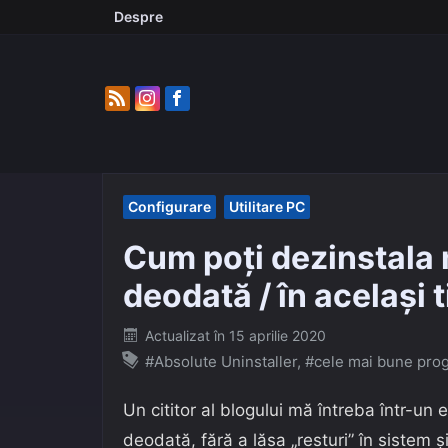
Skip
Despre
to
content
Configurare
Utilitare PC
Cum poți dezinstala
deodată / în același 
Posted
Actualizat în
15 aprilie 2020
on
#Absolute Uninstaller
,
#cele mai bune pro
Un cititor al blogului mă întreba într-u
deodată, fără a lăsa „resturi” în sistem ș