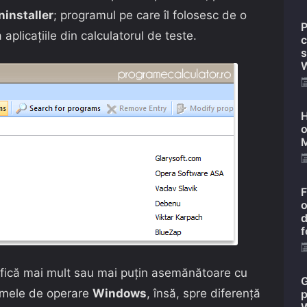
installer
; programul pe care îl folosesc de o
P
plicațiile din calculatorul de teste.
c
s
W
H
o
M
F
o
d
f
afică mai mult sau mai puțin asemănătoare cu
G
stemele de operare
Windows
, însă, spre diferență
p