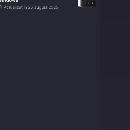
Windows
Posted
Actualizat în
25 august 2025
on