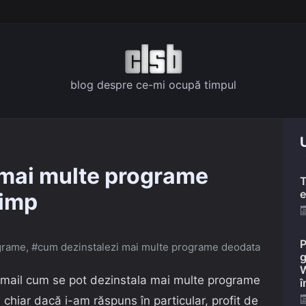
blog despre ce-mi ocupă timpul
U
 mai multe programe
T
e
timp
P
grame
,
#cum dezinstalezi mai multe programe deodata
g
W
n email cum se pot dezinstala mai multe programe
î
i chiar dacă i-am răspuns în particular, profit de