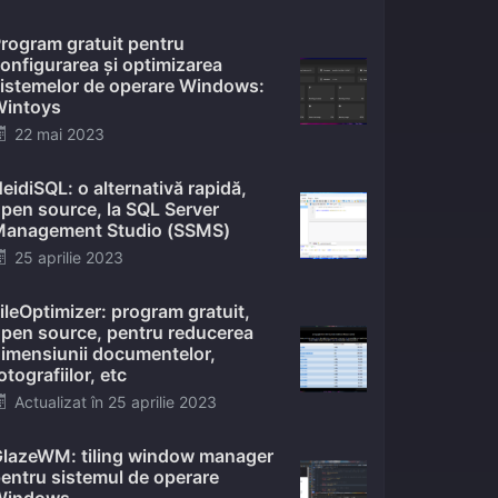
on
rogram gratuit pentru
onfigurarea și optimizarea
istemelor de operare Windows:
intoys
Posted
22 mai 2023
on
eidiSQL: o alternativă rapidă,
pen source, la SQL Server
anagement Studio (SSMS)
Posted
25 aprilie 2023
on
ileOptimizer: program gratuit,
pen source, pentru reducerea
imensiunii documentelor,
otografiilor, etc
Posted
Actualizat în
25 aprilie 2023
on
lazeWM: tiling window manager
entru sistemul de operare