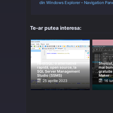
din Windows Explorer – Navigation Pan
în
articole
Te-ar putea interesa:
HeidiSQL: o alternativă
Shotcut,
rapidă, open source, la
mai bune
SQL Server Management
gratuit
Studio (SSMS)
Maker
Posted
Post
25 aprilie 2023
16 iu
on
on