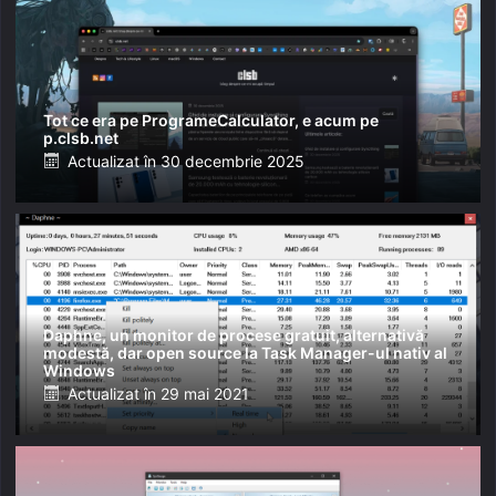
Tot ce era pe ProgrameCalculator, e acum pe
p.clsb.net
Posted
Actualizat în
30 decembrie 2025
on
Daphne, un monitor de procese gratuit, alternativă
modestă, dar open source la Task Manager-ul nativ al
Windows
Posted
Actualizat în
29 mai 2021
on