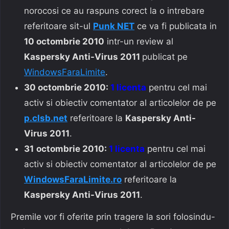
norocosi ce au raspuns corect la o intrebare
referitoare sit-ul
Punk NET
ce va fi publicata in
10 octombrie 2010
intr-un review al
Kaspersky Anti-Virus 2011
publicat pe
WindowsFaraLimite
.
30 octombrie 2010:
1 licenta
pentru cel mai
activ si obiectiv comentator al articolelor de pe
p.clsb.net
referitoare la
Kaspersky Anti-
Virus 2011
.
31
octombrie 2010:
1 licenta
pentru cel mai
activ si obiectiv comentator al articolelor de pe
WindowsFaraLimite.ro
referitoare la
Kaspersky Anti-Virus 2011
.
Premile vor fi oferite prin tragere la sori folosindu-