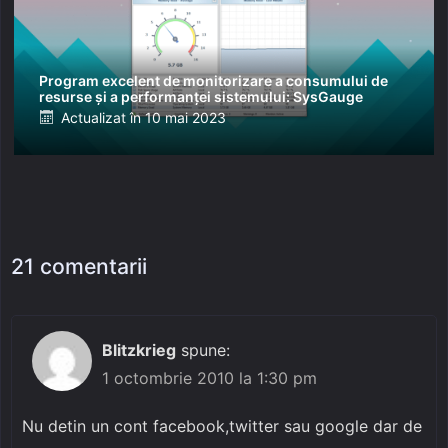
Program excelent de monitorizare a consumului de
resurse și a performanței sistemului: SysGauge
Posted
Actualizat în
10 mai 2023
on
21 comentarii
Blitzkrieg
spune:
1 octombrie 2010 la 1:30 pm
Nu detin un cont facebook,twitter sau google dar de