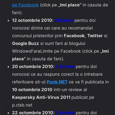
pe Facebook
(click pe
„Imi place”
in casuta de
fani).
12 octombrie 2010:
2 licente
pentru doi
norocosi dintre cei care au recomandat
concursul prietenilor prin
Facebook
,
Twitter
si
Google Buzz
si sunt fani ai blogului
WindowsFaraLimite pe Facebook
(click pe
„Imi
place”
in casuta de fani).
20 octombrie 2010:
2 licente
pentru doi
norocosi ce au raspuns corect la o intrebare
referitoare sit-ul
Punk NET
ce va fi publicata in
10 octombrie 2010
intr-un review al
Kaspersky Anti-Virus 2011
publicat pe
p.clsb.net
22
octombrie 2010:
2 licente
pentru doi