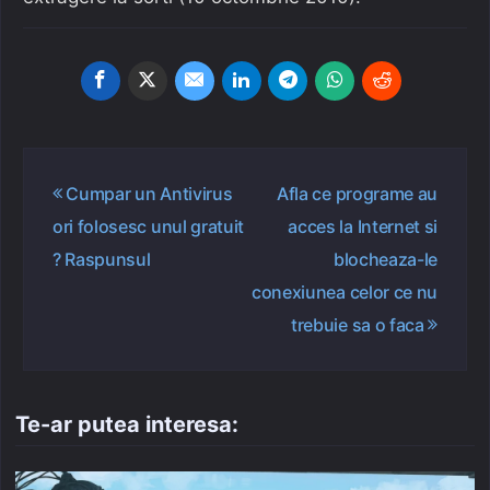
Navigare
Cumpar un Antivirus
Afla ce programe au
în
ori folosesc unul gratuit
acces la Internet si
articole
? Raspunsul
blocheaza-le
conexiunea celor ce nu
trebuie sa o faca
Te-ar putea interesa: