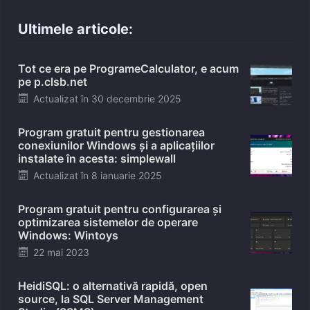
Ultimele articole:
Tot ce era pe ProgrameCalculator, e acum
pe p.clsb.net
Posted
Actualizat în
30 decembrie 2025
on
Program gratuit pentru gestionarea
conexiunilor Windows și a aplicațiilor
instalate în acesta: simplewall
Posted
Actualizat în
8 ianuarie 2025
on
Program gratuit pentru configurarea și
optimizarea sistemelor de operare
Windows: Wintoys
Posted
22 mai 2023
on
HeidiSQL: o alternativă rapidă, open
source, la SQL Server Management