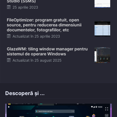
Studio (SSMS)
Posted
25 aprilie 2023
on
FileOptimizer: program gratuit, open
source, pentru reducerea dimensiunii
documentelor, fotografiilor, etc
Posted
Actualizat în
25 aprilie 2023
on
GlazeWM: tiling window manager pentru
sistemul de operare Windows
Posted
Actualizat în
25 august 2025
on
Descoperă și ...