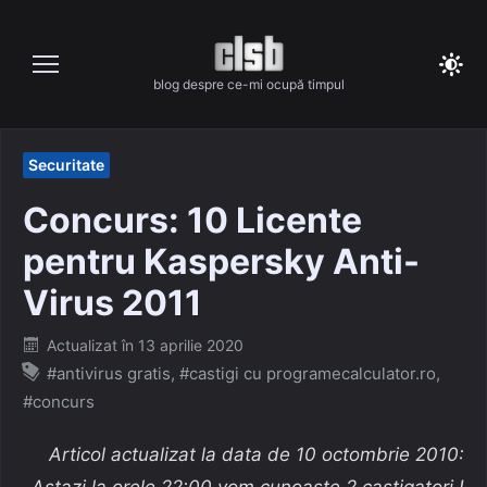
Skip
to
content
blog despre ce-mi ocupă timpul
Securitate
Concurs: 10 Licente
pentru Kaspersky Anti-
Virus 2011
Posted
Actualizat în
13 aprilie 2020
on
#antivirus gratis
,
#castigi cu programecalculator.ro
,
#concurs
Articol actualizat la data de 10 octombrie 2010:
Astazi la orele 22:00 vom cunoaste 2 castigatori !