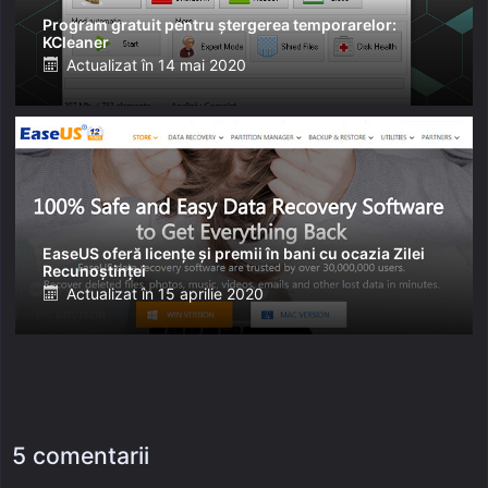
Program gratuit pentru ștergerea temporarelor:
KCleaner
Posted
Actualizat în
14 mai 2020
on
EaseUS oferă licențe și premii în bani cu ocazia Zilei
Recunoștinței
Posted
Actualizat în
15 aprilie 2020
on
5 comentarii