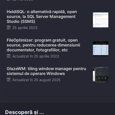
on
HeidiSQL: o alternativă rapidă, open
source, la SQL Server Management
Studio (SSMS)
Posted
25 aprilie 2023
on
FileOptimizer: program gratuit, open
source, pentru reducerea dimensiunii
documentelor, fotografiilor, etc
Posted
Actualizat în
25 aprilie 2023
on
GlazeWM: tiling window manager pentru
sistemul de operare Windows
Posted
Actualizat în
25 august 2025
on
Descoperă și ...