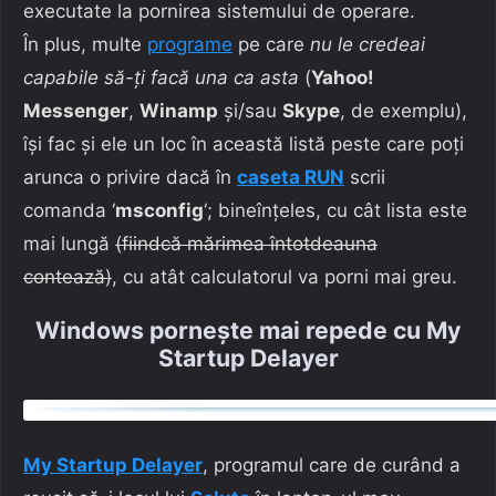
executate la pornirea sistemului de operare.
În plus, multe
programe
pe care
nu le credeai
capabile să-ți facă una ca asta
(
Yahoo!
Messenger
,
Winamp
și/sau
Skype
, de exemplu),
își fac și ele un loc în această listă peste care poți
arunca o privire dacă în
caseta RUN
scrii
comanda ‘
msconfig
‘; bineînțeles, cu cât lista este
mai lungă
(fiindcă mărimea întotdeauna
contează)
, cu atât calculatorul va porni mai greu.
Windows pornește mai repede cu My
Startup Delayer
My Startup Delayer
, programul care de curând a