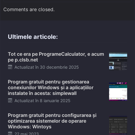
Comments are closed.
Ultimele articole:
Tot ce era pe ProgrameCalculator, e acum
pe p.clsb.net
Posted
Actualizat în
30 decembrie 2025
on
Program gratuit pentru gestionarea
conexiunilor Windows și a aplicațiilor
instalate în acesta: simplewall
Posted
Actualizat în
8 ianuarie 2025
on
Program gratuit pentru configurarea și
optimizarea sistemelor de operare
Windows: Wintoys
Posted
22 mai 2023