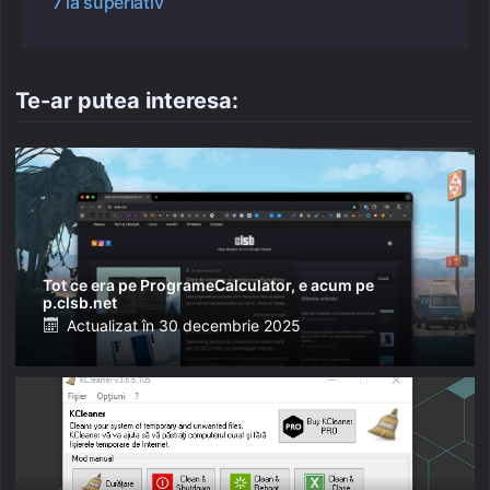
7 la superlativ
Te-ar putea interesa:
Tot ce era pe ProgrameCalculator, e acum pe
p.clsb.net
Posted
Actualizat în
30 decembrie 2025
on