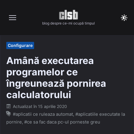
Skip
to
content
blog despre ce-mi ocupă timpul
Configurare
Amână executarea
programelor ce
îngreunează pornirea
calculatorului
Posted
Actualizat în
15 aprilie 2020
on
#aplicatii ce ruleaza automat
,
#aplicatiile executate la
pornire
,
#ce sa fac daca pc-ul porneste greu