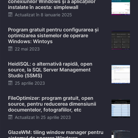
conexiunilor Windows și a aplicațiilor
instalate în acesta: simplewall
Posted
Actualizat în
8 ianuarie 2025
on
Program gratuit pentru configurarea și
optimizarea sistemelor de operare
Windows: Wintoys
Posted
22 mai 2023
on
HeidiSQL: o alternativă rapidă, open
source, la SQL Server Management
Studio (SSMS)
Posted
25 aprilie 2023
on
FileOptimizer: program gratuit, open
source, pentru reducerea dimensiunii
documentelor, fotografiilor, etc
Posted
Actualizat în
25 aprilie 2023
on
GlazeWM: tiling window manager pentru