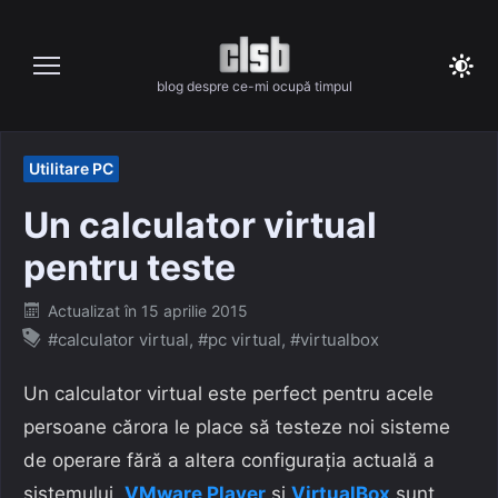
Skip
to
content
blog despre ce-mi ocupă timpul
Utilitare PC
Un calculator virtual
pentru teste
Posted
Actualizat în
15 aprilie 2015
on
#calculator virtual
,
#pc virtual
,
#virtualbox
Un calculator virtual este perfect pentru acele
persoane cărora le place să testeze noi sisteme
de operare fără a altera configurația actuală a
sistemului.
VMware Player
și
VirtualBox
sunt