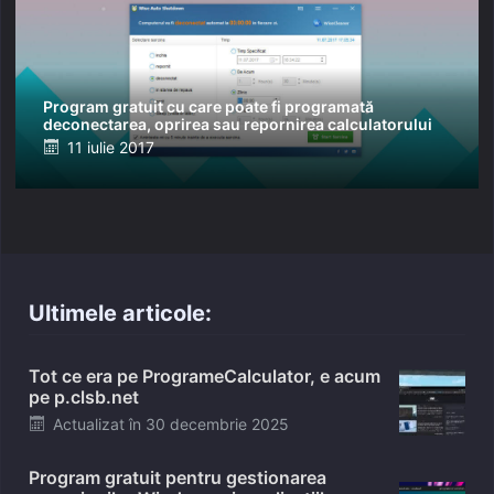
Program gratuit cu care poate fi programată
deconectarea, oprirea sau repornirea calculatorului
Posted
11 iulie 2017
on
Ultimele articole:
Tot ce era pe ProgrameCalculator, e acum
pe p.clsb.net
Posted
Actualizat în
30 decembrie 2025
on
Program gratuit pentru gestionarea