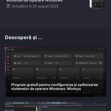
sistemul de operare Windows
Posted
Actualizat în
25 august 2025
on
Descoperă și ...
Program gratuit pentru configurarea și optimizarea
sistemelor de operare Windows: Wintoys