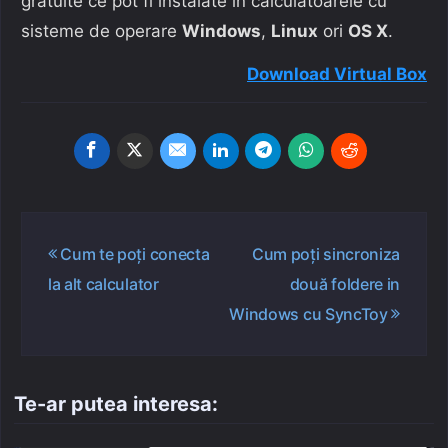
gratuite ce pot fi instalate în calculatoarele cu
sisteme de operare
Windows
,
Linux
ori
OS X
.
Download Virtual Box
Navigare
Cum te poți conecta
Cum poți sincroniza
în
la alt calculator
două foldere in
articole
Windows cu SyncToy
Te-ar putea interesa: