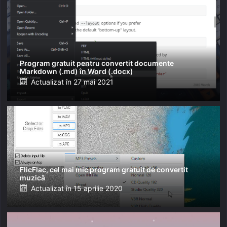
Program gratuit pentru convertit documente
Markdown (.md) în Word (.docx)
Posted
Actualizat în
27 mai 2021
on
FlicFlac, cel mai mic program gratuit de convertit
muzică
Posted
Actualizat în
15 aprilie 2020
on