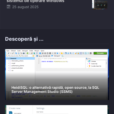
sistemul de operare Windows
Posted
25 august 2025
on
Descoperă și ...
HeidiSQL: o alternativă rapidă, open source, la SQL
Server Management Studio (SSMS)