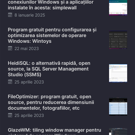
conexiunilor Windows și a aplicațiilor
instalate în acesta: simplewall
Posted
8 ianuarie 2025
on
Program gratuit pentru configurarea și
optimizarea sistemelor de operare
Windows: Wintoys
Posted
22 mai 2023
on
HeidiSQL: o alternativă rapidă, open
source, la SQL Server Management
Studio (SSMS)
Posted
25 aprilie 2023
on
FileOptimizer: program gratuit, open
source, pentru reducerea dimensiunii
documentelor, fotografiilor, etc
Posted
25 aprilie 2023
on
GlazeWM: tiling window manager pentru