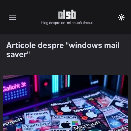
Skip
to
content
blog despre ce-mi ocupă timpul
Articole despre "windows mail
saver"