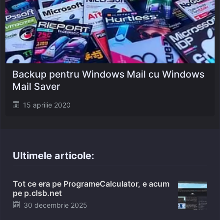
Backup pentru Windows Mail cu Windows
Mail Saver
Posted
15 aprilie 2020
on
Ultimele articole:
Tot ce era pe ProgrameCalculator, e acum
pe p.clsb.net
Posted
30 decembrie 2025
on