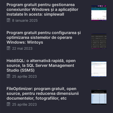
Program gratuit pentru gestionarea
conexiunilor Windows și a aplicațiilor
instalate în acesta: simplewall
Posted
8 ianuarie 2025
on
Program gratuit pentru configurarea și
optimizarea sistemelor de operare
Windows: Wintoys
Posted
22 mai 2023
on
HeidiSQL: o alternativă rapidă, open
source, la SQL Server Management
Studio (SSMS)
Posted
25 aprilie 2023
on
FileOptimizer: program gratuit, open
source, pentru reducerea dimensiunii
documentelor, fotografiilor, etc
Posted
25 aprilie 2023
on