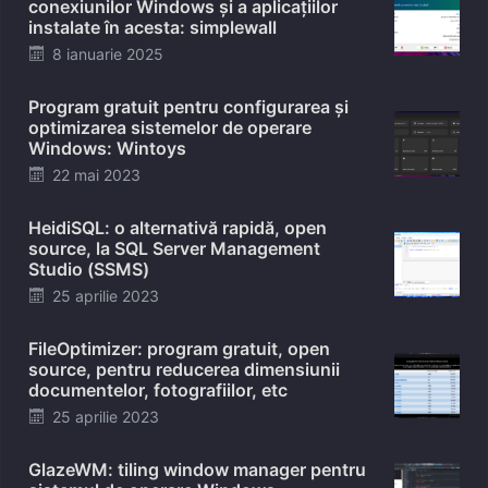
conexiunilor Windows și a aplicațiilor
instalate în acesta: simplewall
Posted
8 ianuarie 2025
on
Program gratuit pentru configurarea și
optimizarea sistemelor de operare
Windows: Wintoys
Posted
22 mai 2023
on
HeidiSQL: o alternativă rapidă, open
source, la SQL Server Management
Studio (SSMS)
Posted
25 aprilie 2023
on
FileOptimizer: program gratuit, open
source, pentru reducerea dimensiunii
documentelor, fotografiilor, etc
Posted
25 aprilie 2023
on
GlazeWM: tiling window manager pentru