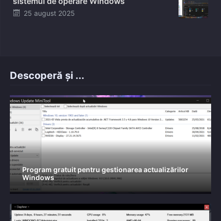
sistemul de operare Windows
Posted
25 august 2025
on
Descoperă și ...
Program gratuit pentru gestionarea actualizărilor
Windows