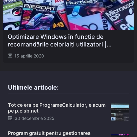
Optimizare Windows în funcție de
recomandările celorlalți utilizatori |
SlimCleaner
Posted
15 aprilie 2020
on
Ultimele articole:
Tot ce era pe ProgrameCalculator, e acum
pe p.clsb.net
Posted
30 decembrie 2025
on
Program gratuit pentru gestionarea