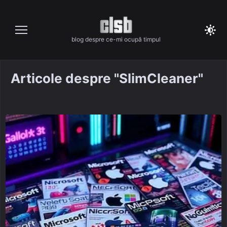
Skip
to
content
blog despre ce-mi ocupă timpul
Articole despre "SlimCleaner"