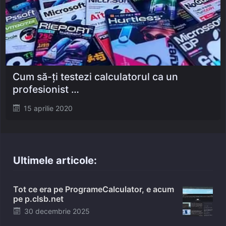
Cum să-ți testezi calculatorul ca un
profesionist …
Posted
15 aprilie 2020
on
Ultimele articole:
Tot ce era pe ProgrameCalculator, e acum
pe p.clsb.net
Posted
30 decembrie 2025
on