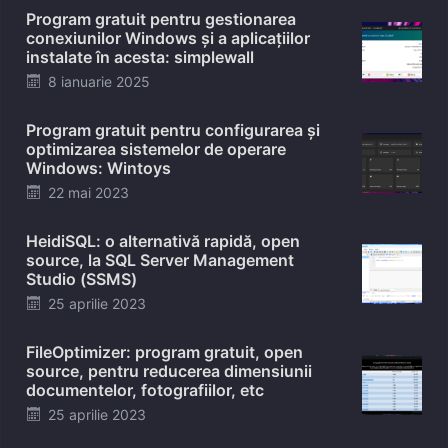
Program gratuit pentru gestionarea
conexiunilor Windows și a aplicațiilor
instalate în acesta: simplewall
Posted
8 ianuarie 2025
on
Program gratuit pentru configurarea și
optimizarea sistemelor de operare
Windows: Wintoys
Posted
22 mai 2023
on
HeidiSQL: o alternativă rapidă, open
source, la SQL Server Management
Studio (SSMS)
Posted
25 aprilie 2023
on
FileOptimizer: program gratuit, open
source, pentru reducerea dimensiunii
documentelor, fotografiilor, etc
Posted
25 aprilie 2023
on