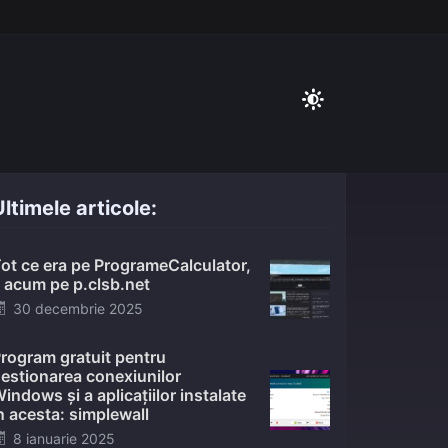
ltimele articole:
ot ce era pe ProgrameCalculator,
 acum pe p.clsb.net
Posted
30 decembrie 2025
on
rogram gratuit pentru
estionarea conexiunilor
indows și a aplicațiilor instalate
n acesta: simplewall
Posted
8 ianuarie 2025