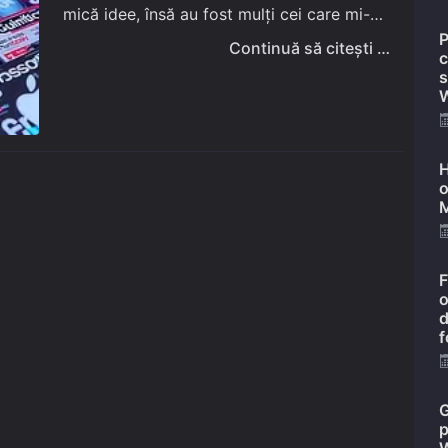
mică idee, însă au fost mulți cei care mi-au
P
cerut un program care să facă…
Continuă să citești …
c
s
W
H
o
M
F
o
d
f
G
p