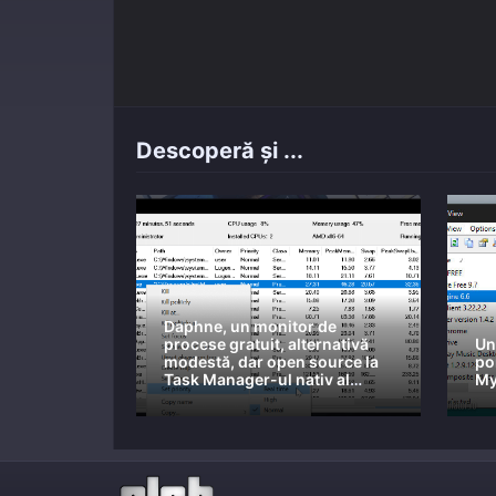
Descoperă și ...
Daphne, un monitor de
procese gratuit, alternativă
Un
modestă, dar open source la
po
Task Manager-ul nativ al
My
Windows