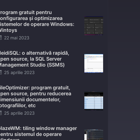
on
rogram gratuit pentru
onfigurarea și optimizarea
istemelor de operare Windows:
intoys
Posted
22 mai 2023
on
eidiSQL: o alternativă rapidă,
pen source, la SQL Server
anagement Studio (SSMS)
Posted
25 aprilie 2023
on
ileOptimizer: program gratuit,
pen source, pentru reducerea
imensiunii documentelor,
otografiilor, etc
Posted
25 aprilie 2023
on
lazeWM: tiling window manager
entru sistemul de operare