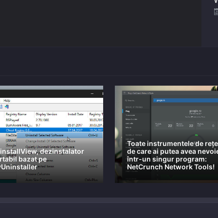
Toate instrumentele de reț
installView, dezinstalator
de care ai putea avea nevoi
rtabil bazat pe
într-un singur program:
Uninstaller
NetCrunch Network Tools!