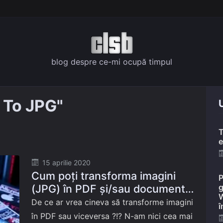
blog despre ce-mi ocupă timpul
 To JPG"
U
T
e
Posted
15 aprilie 2020
Cum poți transforma imagini
on
P
(JPG) în PDF și/sau documente
g
W
PDF în imagini …
De ce ar vrea cineva să transforme imagini
î
în PDF sau viceversa ?!? N-am nici cea mai