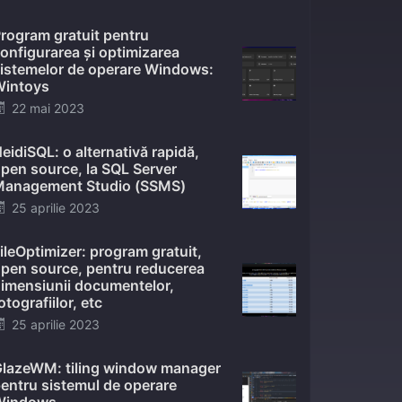
on
rogram gratuit pentru
onfigurarea și optimizarea
istemelor de operare Windows:
intoys
Posted
22 mai 2023
on
eidiSQL: o alternativă rapidă,
pen source, la SQL Server
anagement Studio (SSMS)
Posted
25 aprilie 2023
on
ileOptimizer: program gratuit,
pen source, pentru reducerea
imensiunii documentelor,
otografiilor, etc
Posted
25 aprilie 2023
on
lazeWM: tiling window manager
entru sistemul de operare