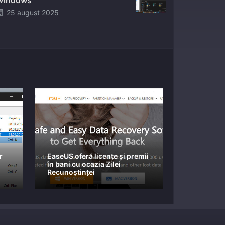
Windows
Posted
25 august 2025
on
r
EaseUS oferă licențe și premii
în bani cu ocazia Zilei
Recunoștinței