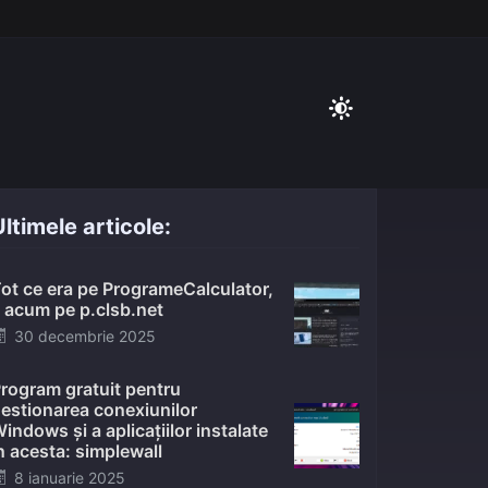
ltimele articole:
ot ce era pe ProgrameCalculator,
 acum pe p.clsb.net
Posted
30 decembrie 2025
on
rogram gratuit pentru
estionarea conexiunilor
indows și a aplicațiilor instalate
n acesta: simplewall
Posted
8 ianuarie 2025