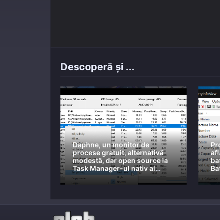
Descoperă și ...
Daphne, un monitor de
Pr
procese gratuit, alternativă
afl
modestă, dar open source la
bat
Task Manager-ul nativ al
Ba
Windows