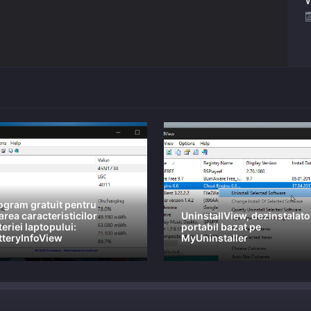
ogram gratuit pentru
area caracteristicilor
UninstallView, dezinstalato
eriei laptopului:
portabil bazat pe
tteryInfoView
MyUninstaller