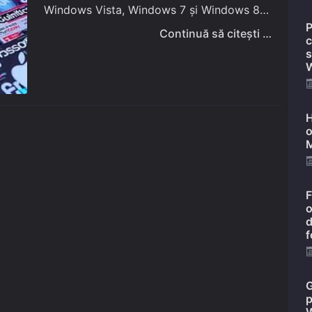
Windows Vista, Windows 7 și Windows 8,
P
dacă mărimea medie a acestora, setată
Continuă să citești …
c
implicit după instalarea sistemului de
s
W
operare Windows, nu vă…
H
o
M
F
o
d
f
G
p