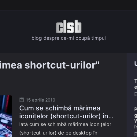
blog despre ce-mi ocupă timpul
imea shortcut-urilor"
U
T
e
Posted
15 aprilie 2010
Cum se schimbă mărimea
on
P
iconițelor (shortcut-urilor) în
g
W
Vista și Windows 7
Iată cum se schimbă mărimea iconițelor
î
(shortcut-urilor) de pe desktop în